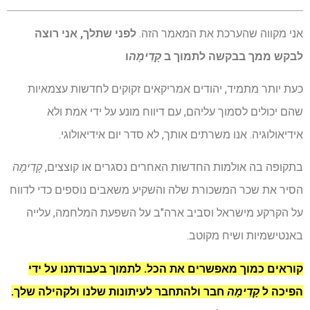
אני מקווה שהערכת את המאמר הזה.
לפני שתלך, אני רוצה
לבקש ממך בבקשה לתמוך ב
קָדִימָה
ו
כעת יותר מתמיד, יהודים אמריקאים זקוקים לחדשות עצמאיות
שהם יכולים לסמוך עליהם, עם דיווח מונע על ידי אמת ולא
אידיאולוגיה. אנו משרתים אותך, לא סדר יום אידיאולוגי.
בתקופה בה אולמות החדשות האחרים נסגרים או קוצצים,
קָדִימָה
הסיר את שכר המשכורת שלה והשקיע משאבים נוספים כדי לדווח
על הקרקע מישראל וסביב ארה"ב על השפעת המלחמה, עלייה
באנטישמיות ושיח מקוטב.
קוראים כמוך מאפשרים את הכל. לתמוך בעבודתנו על ידי
הפיכה ל
קָדִימָה
חבר ולהתחבר לעיתונות שלנו ולקהילה שלך.