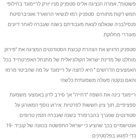
פשוטות", אמרה הנציגה אליס סטפניק מניו יורק לריימונד בחילופי
חמש דקות מתוחים. סטפניק רמז לנשיאי הרווארד ואוניברסיטת
פנסילבניה שנאלצו לצאת מעבודתם בשנה שעברה לאחר דיונים
מעוררי מחלוקת.
סטפניק הדגיש את הצהרת קבוצת הסטודנטים המציגה את "פירוק
מוחלט של מדינת ישראל הקולוניאלית של מתנחל האפרטהייד בכל
האמצעים הדרושים." היא לחצה על ריימונד על מה שהביטוי מרמז
והאם ננקטה פעולה משמעתית כלשהי.
ריימונד כינה את השפה "דחייה" אך סירב לדון באמצעי משמעת
ספציפיים, תוך ציון חששות לפרטיות. אירוע נוסף המאורגן על
סטודנטים שנערך בהברפורד בשנה שעברה הזמין טרופים
אנטישמיים בכך שהציע כי ישראל התפשטה בכוונה של קוביד -19
כדי לפגוע בפלסטינים.