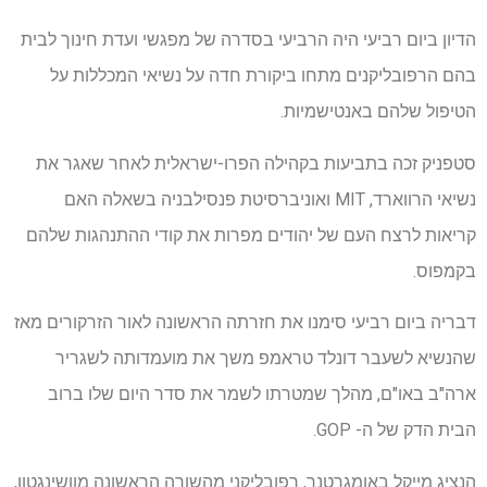
הדיון ביום רביעי היה הרביעי בסדרה של מפגשי ועדת חינוך לבית
בהם הרפובליקנים מתחו ביקורת חדה על נשיאי המכללות על
הטיפול שלהם באנטישמיות.
סטפניק זכה בתביעות בקהילה הפרו-ישראלית לאחר שאגר את
נשיאי הרווארד, MIT ואוניברסיטת פנסילבניה בשאלה האם
קריאות לרצח העם של יהודים מפרות את קודי ההתנהגות שלהם
בקמפוס.
דבריה ביום רביעי סימנו את חזרתה הראשונה לאור הזרקורים מאז
שהנשיא לשעבר דונלד טראמפ משך את מועמדותה לשגריר
ארה"ב באו"ם, מהלך שמטרתו לשמר את סדר היום שלו ברוב
הבית הדק של ה- GOP.
הנציג מייקל באומגרטנר, רפובליקני מהשורה הראשונה מוושינגטון,