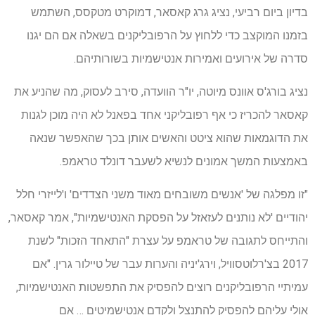
בדיון ביום רביעי, נציג גרג קאסאר, דמוקרט מטקסס, השתמש
בזמנו המוקצב כדי ללחוץ על הרפובליקנים בשאלה אם הם יגנו
סדרה של אירועים ואמירות אנטישמיות בשורותיהם.
נציג בורג'ס אוונס מיוטה, יו"ר הוועדה, סירב לעסוק, מה שהניע את
קאסאר להכריז כי אף רפובליקני אחד בפאנל לא היה מוכן לגנות
את הדוגמאות שהוא ציטט והאשים אותן בכך שהאפשר שנאה
באמצעות המשך אמונים לנשיא לשעבר דונלד טראמפ.
"זו מפלגה של 'אנשים משובחים מאוד משני הצדדים' ו'לייזרי חלל
יהודיים 'לא נותנים לעזאזל על הפסקת האנטישמיות", אמר קאסאר,
והתייחס לתגובה של טראמפ על עצרת "התאחד הזכות" לשנת
2017 בצ'רלוטסוויל, וירג'יניה והערות עבר של טיילור גרין. "אם
עמיתיי הרפובליקנים רוצים להפסיק את התפשטות האנטישמיות,
אולי עליהם להפסיק להתנצל ולקדם אנטישמיטים … אם