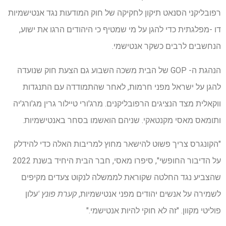
רפובליקני הסנאט תיקון לחקיקה של חוק המודעות נגד אנטישמיות
דו -מפלגתית כדי להגן על מי שמטיף כי היהודים הרגו את ישוע,
הנחשבים לרבים כשקר אנטישמי.
הנהגת ה- GOP של הבית משכה השבוע גם הצעת חוק שנועדה
להגן על ישראל מפני חרמות, לאחר שהתמודדה עם התנגדות
ווקאלית מצד הנציגים הרפובליקנים. מרג'ורי טיילור גרין מג'ורג'יה
ותומאס מאסי מקנטאקי. שניהם הואשמו בסחר באנטישמיות.
"הקונגרס צריך פשוט להישאר מחוץ למריבות האלה כדי להידלק
על הדיבור החופשי", סיפרו מאסי, חבר הבית היחיד בשנת 2022
שהצביע נגד החלטה שקוראת לממשלה לנקוט צעדים מקיפים
לשמירה על אנשים יהודים מפני אנטישמיות,
קערת פונץ '
עלון
פוליטי מקוון. "זה לא חוקי להיות אנטישמי."