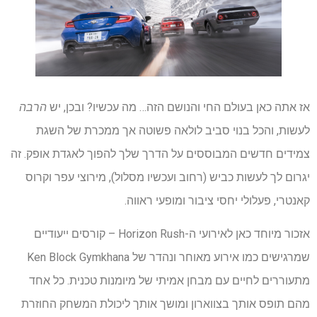
אז אתה כאן בעולם החי והנושם הזה… מה עכשיו? ובכן, יש
הרבה
לעשות, והכל בנוי סביב לולאה פשוטה אך ממכרת של השגת
צמידים חדשים המבוססים על הדרך שלך להפוך לאגדת אופק. זה
יגרום לך לעשות כביש (רחוב ועכשיו מסלול), מירוצי עפר וקרוס
קאנטרי, פעלולי יחסי ציבור ומופעי ראווה.
אזכור מיוחד כאן לאירועי ה-Horizon Rush – קורסים ייעודיים
שמרגישים כמו אירוע מאוחר ונהדר של Ken Block Gymkhana
מתעוררים לחיים עם מבחן אמיתי של מיומנות טכנית. כל אחד
מהם תופס אותך בצווארון ומושך אותך ליכולת המשחק החוזרת