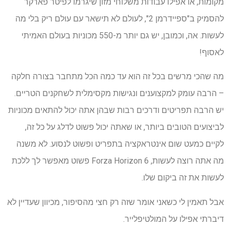
מקומות, או אפילו עבודות משלוחי מזון שיגרמו לפיטר פארקר
להסמיק ב"ספיידרמן 2", לעולם לא תישאר עם עולם ריק בלי מה
לעשות. אה, וכמובן, יש גם יותר מ-550 מכוניות בעולם האמיתי
לאסוף!
מה שהכי מרשים בכל זה הוא עד כמה הכל מתחבר בצורה חלקה
– הרבה עומק למקצוענים ונגישות מקסימלית לשחקנים הטריים.
יש הרבה תפריטים ודרכים רבות שבהן אתה יכול להתאים מכוניות
לביצועים הטובים ביותר, או שאתה יכול פשוט לדלג על כל זה,
לקיים כמעט שום אינטראקציה בתפריט ופשוט לנסוע. לא משנה
מה אתה רוצה לעשות, Forza Horizon 6 פשוט מאפשר לך ללכת
לעשות את זה ביקום שלו.
אבל תאמין לי כשאני אומר שזה רק חצי מהסיפור, מכיוון שעדיין לא
דיברתי אפילו על המולטיפלייר.