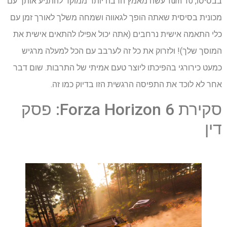
בבסיסו, Turn 10 עשה מאמץ הרבה יותר ממוקד להתניע אותך עם
מכונית בסיסית שאתה הופך לגאווה ושמחה משלך לאורך זמן עם
כלי התאמה אישית נרחבים (אתה יכול אפילו להתאים אישית את
המוסך שלך)! ולזרוק את כל זה לערבב עם הכל למעלה מרגיש
כמעט כירורגי בהפיכתו ליוצר טעם אמיתי של התרבות. שום דבר
אחר לא לוכד את התפיסה הרגשית הזו בדיוק כמו זה.
סקירת Forza Horizon 6: פסק
דין