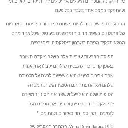
כלי ההקרנה הנוכחיים היעילים אך יכולים להיות יקרים, גוזלים זמן
ולהתמקד במצב אחד בלבד בכל פעם.
זה יכול בסופו של דבר להיות משחה למחסור בפריסתיות ארציות
של פתולוגים בשפה הדיבור ומרפאים בעיסוק, שכל אחד מהם
ממלא תפקיד מפתח באבחון דיסלקסיה ודיסגרפיה.
תפיסת הפרעות עצביות אלה בשלב מוקדם חשובה
באופן קריטי כדי להבטיח שילדים יקבלו את העזרה
שהם צריכים לפני שהיא משפיעה לרעה על הלמידה
שלהם ועל התפתחותם הסוציו-רגשית. המטרה
הסופית שלנו היא לייעל ולשפר את הסינון המוקדם
לדיסלקסיה ודיסגרפיה, ולהפוך את הכלים הללו
לזמינים יותר, במיוחד באזורים תחתונים. "
Venu Govindaraju, PhD, המחבר המקביל של