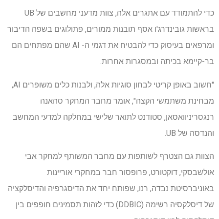
כדי להתמודד עם אתגרים אלה, צוות מדעני מחשבים של UB
בראשות גובינדרג'ו אסף תובנות ממורים, פתולוגים בשפה הדיבור
ומרפאים בעיסוק כדי להבטיח את דגמי ה- AI שהם מפתחים הם
בר-קיימא בכיתה ובמסגרות אחרות.
"חשוב באופן קריטי לבחון סוגיות אלה, ולבנות כלים משופרים AI,
מבחינת משתמשי הקצה", אומר מחבר המחקר סהאנה
רנגסריניוואסאן, סטודנט לתואר שלישי במחלקה למדעי המחשב
והנדסה של UB.
הצוות גם הצטרף לשותפות עם מחבר המשותף למחקר אבי
אולשבסקי, דוקטורט, פרופסור חבר במחקרי אוריינות
באוניברסיטת נבדה, רנו, שפותח יחד את הדיסגרפיה והדיסלקציה
של דיסלקסיה רשימה (DDBIC) כדי לזהות תסמינים חופפים בין