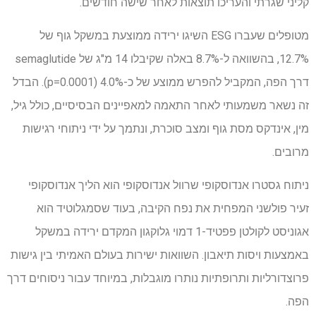
קליני שגרתי והעריכו תוצאות לאחר שישה חודשים.
מטופלים שעברו ESG השיגו ירידה ממוצעת במשקל גוף של
12.7%, בהשוואה ל-8.7% באלה שקיבלו 14 מ"ג של semaglutide
דרך הפה, המקביל להפרש ממוצע של כ-4.0% (p=0.0001). הבדל
זה נשאר משמעותי לאחר התאמה למאפיינים הבסיסיים, כולל גיל,
מין, אינדקס מסת גוף ומצב סוכרת, ונתמך על ידי ניתוחי רגישות
מרובים.
ניתוח גסטרו אנדוסקופי שרוול אנדוסקופי הוא הליך אנדוסקופי
זעיר פולשני המפחית את נפח הקיבה, בעוד שסמגלוטיד הוא
אגוניסט לקולטן פפטיד-1 דמוי גלוקגון המקדם ירידה במשקל
באמצעות ויסות תיאבון. השוואות ישירות בעולם האמיתי בין גישות
פרוצדורליות ותרופתיות נותרו מוגבלות, במיוחד עבור ניסוחים דרך
הפה.