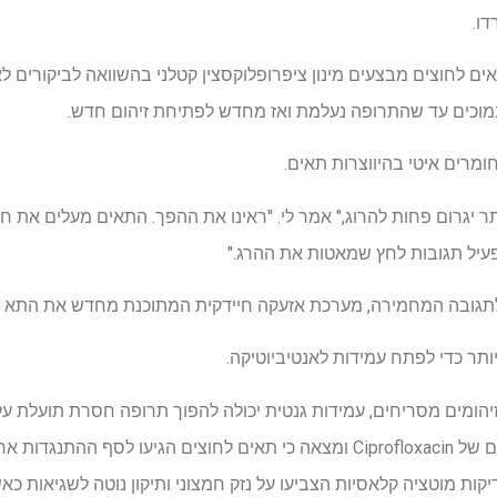
ו.
ים לחוצים מבצעים מינון ציפרופלוקסצין קטלני בהשוואה לביקורים לא
נמוכים עד שהתרופה נעלמת ואז מחדש לפתיחת זיהום חדש.
ומרים איטי בהיווצרות תאים.
תר יגרום פחות להרוג," אמר לי. "ראינו את ההפך. התאים מעלים את 
עיל תגובות לחץ שמאטות את ההרג."
 לתגובה המחמירה, מערכת אזעקה חיידקית המתוכנת מחדש את התא 
ותר כדי לפתח עמידות לאנטיביוטיקה.
את E. coli באמצעות מינון הצילום של Ciprofloxacin ומצאה כי תאים לחוצים הגיע