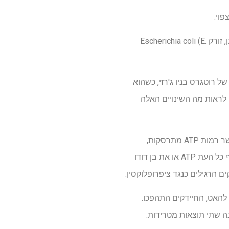
פוי.
מחקר חדש שנערך על ידי Rutgers Health מראה כי Ciprofloxacin, טיפול עיקרי בזיהומים בדרכי השתן, זורק Escherichia coli (E.
ל רוטגרס בניו ג'רזי, כשהוא
ו לראות מה השינויים האלה
LI והסופר הבכיר ג'ייסון יאנג התמקדו באדנוזין טריפוספט (ATP), הדלק המולקולרי שמפעיל תאים. כאשר רמות ATP מתרסקות,
התאים חווים "לחץ ביו -אנרגטי". כדי לחקות את הלחץ הזה, הצוות הנדס את E. coli עם ניקוז גנטי ששרף כל העת ATP או את בן דודו
 והגנטית מתנקזת כל אחד מהם חטפו את ה- ATP, אך במקום להאט, החיידקים התהפכו.