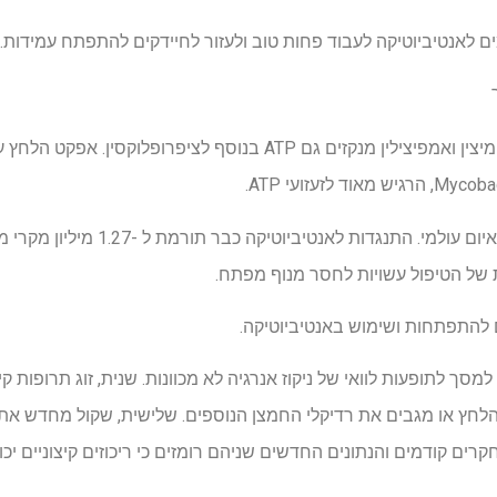
ים לאנטיביוטיקה לעבוד פחות טוב ולעזור לחיידקים להתפתח עמידות. 
מדידות ראשוניות מראות כי ג'נטמיצין ואמפיצילין מנקזים גם ATP בנוסף 
אם כן, הגילוי מטיל אור חדש על איום עולמי. ה
של הטיפול עשויות לחסר מנוף מפתח.
להתפתחות ושימוש באנטיביוטיקה.
סך לתופעות לוואי של ניקוז אנרגיה לא מכוונות. שנית, זוג תרופות ק
לחץ או מגבים את רדיקלי החמצן הנוספים. שלישית, שקול מחדש את ה
קרים קודמים והנתונים החדשים שניהם רומזים כי ריכוזים קיצוניים י