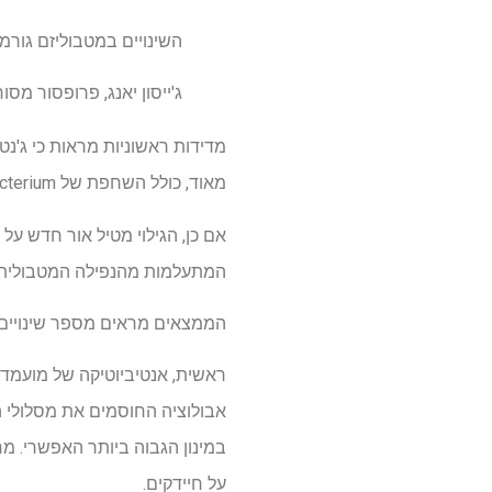
השינויים במטבוליזם גורמ
ג'ייסון יאנג, פרופסור מסור
מאוד, כולל השחפת של Mycobacterium, הרגיש מאוד לזעזועי ATP.
המתעלמות מהנפילה המטבולית 
הממצאים מראים מספר שינויים 
ראשית, אנטיביוטיקה של מועמד למ
אבולוציה החוסמים את מסלולי ה
במינון הגבוה ביותר האפשרי. מח
על חיידקים.