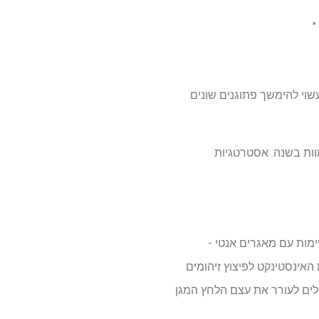
"
לציפרופלוקסין. אפקט הלחץ עשוי להימשך פתוגנים שונים
תנגדות לאנטיביוטיקה כבר תורמת ל -1.27 מיליון מקרי מוות בשנה. אסטרטגיות
יימות עם מאגרים אנטי -
אינסטינקט לפיצוץ זיהומים
כולים לעורר את עצם הלחץ המגן