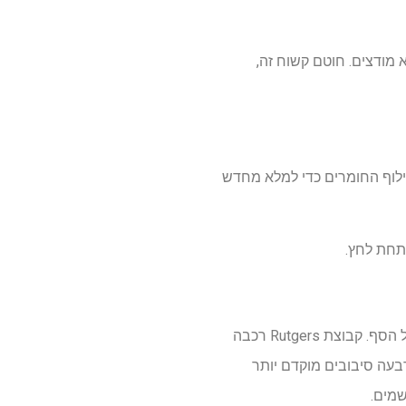
 מודצים. חוטם קשוח זה,
חילוף החומרים כדי למלא מחדש
תחת לחץ.
בעוד שהמתקדמים שומרים על זיהומים מסריחים, עמידות גנטית יכולה להפוך תרופה חסרת תועלת על הסף. קבוצת Rutgers רכבה
ו לסף ההתנגדות ארבעה סיבובים מוקדם יותר