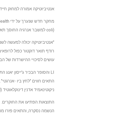
אנטיביוטיקה אמורה למחוק חיידק
coli) למשבר אנרגיה החוסך תאים רבים ממוות ומאיץ את התפתחות ההתנגדות המלאה.
"אנטיביוטיקה יכולה למעשה לשנו
רודף תואר דוקטור כפול לרופאי
עושים לסיכויי ההישרדות של הבא
ניקוטינאמיד אדנין דינוקלאוטיד (NADH). לאחר מכן, הם הציגו גם את הזנים המהונדסים וגם את החיידקים הרגילים כנגד ציפרופלוקסין.
הנשמה נסקרה, והתאים פזרו מולקולות חמצן תגוביו