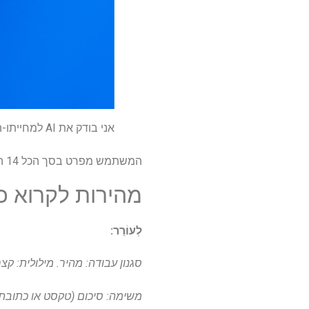
אני בודק את AI למחייתו-הנה 7 הנחיות להפיק את המרב מ- ChatGpt-5
המשתמש מפרט בסך הכל 14 הנחיות שונות לנסות. ניסיתי את כל 14, ובעוד שמצאתי הצלחה עם כולם, חמישה בלטו מעל השאר.
מהירות לקרוא כ
לְעוֹרֵר:
סגנון עבודה: מהיר. מילולית: קצר
משימה: סיכום (טקסט או כתובת