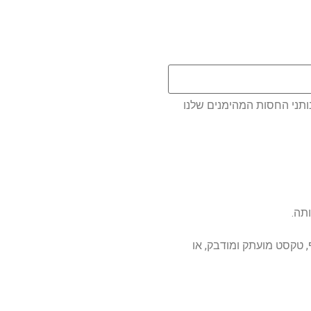
ותני החסות המהימנים שלנו
תה.
 נוסף, טקסט מועתק ומודבק, או