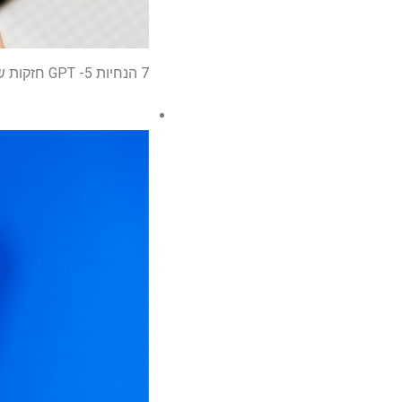
7 הנחיות GPT -5 חזקות שישדרגו באופן מיידי את החוויה שלך