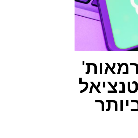
Cha 'קודי רמאות'
טנציאל
ים ביותר