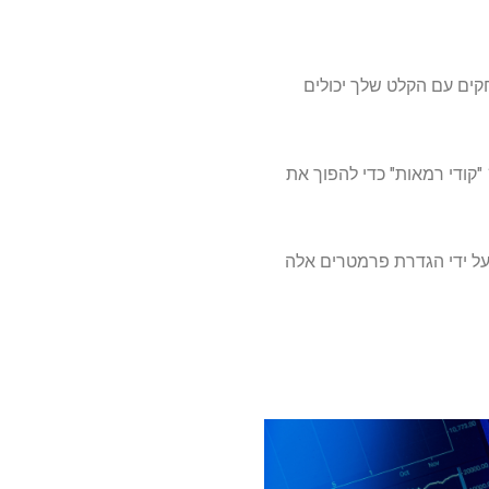
 פשוטה, אך חלקם משחקים עם הקלט שלך יכולים
בחוט Reddit ChatgptPromptgenius, המשתמש החל Willow-801 שיתף את מה שהוא מחשיב כ- 14 "קודי רמאות" כדי להפוך את
ילוי שאתה מחפש. על ידי הגדרת פרמטרים אלה