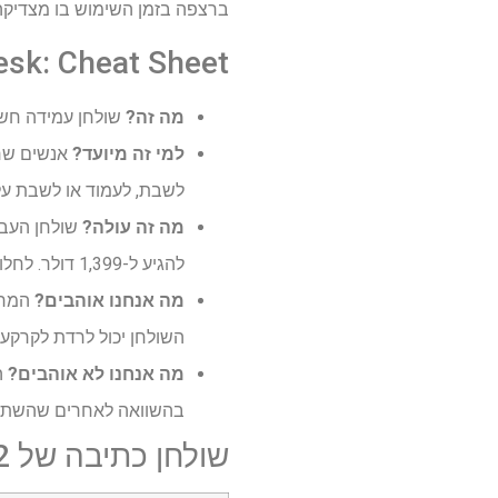
ברצפה בזמן השימוש בו מצדיקה 
esk: Cheat Sheet
מה זה?
שולחן עמידה חשמ
למי זה מיועד?
אנשים שרו
לשבת, לעמוד או לשבת על
מה זה עולה?
להגיע ל-1,399 דולר. לחלופין, אתה יכול לקנות את מסגרת השולחן לבד ב-$899.
מה אנחנו אוהבים?
המרא
השולחן יכול לרדת לקרקע, רגליו ארב
מה אנחנו לא אוהבים?
ה
בהשוואה לאחרים שהשתמשת
שולחן כתיבה של Uppeal 2 רגל: מפרט