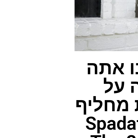
ו אתה
 על
 מחליף
נתוני Spadafora