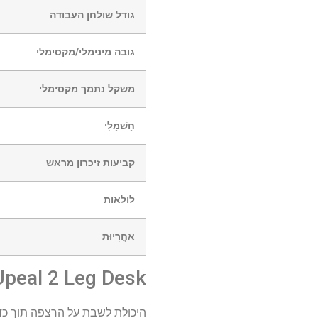
גודל שולחן העבודה
גובה מינימלי/מקסימלי
משקל נתמך מקסימלי
חַשׁמַלִי
קביעות זיכרון מראש
לולאות
אַחֲרָיוּת
Upeal 2 Leg Desk: העליו
היכולת לשבת על הרצפה תוך כד