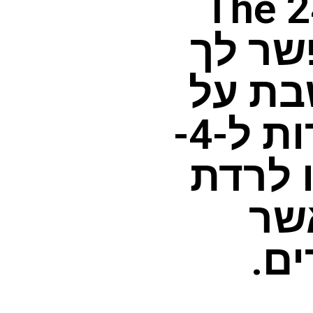
פורסם ב-15 בדצמבר 24 The
Uppeal מאפשר לך
בת על
הרצפה בזמן העבודה הודות ל-4-
 לרדת
שר
ם.