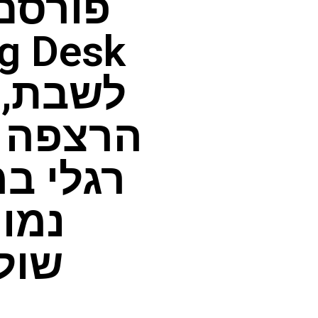
לשבת, 
רגלי ב
נמו
שול