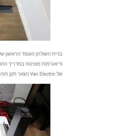
ודיאגרמות מצוינות במדריך ההו
של Vari Electric נשאר תקן הזהב בכל הקשור להרכבה. עם זאת, שולחן ה-Upeal 2 Leg Desk לא כל כך רחוק מאחור.