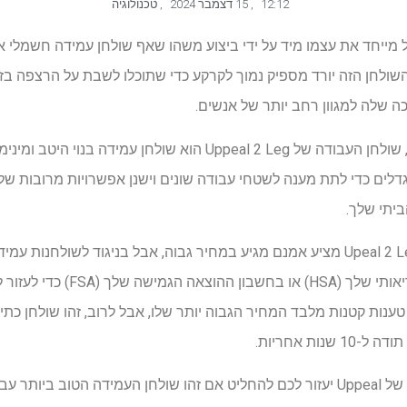
12:12
,
15 דצמבר 2024
,
טכנולוגיה
ן העבודה של Uppeal 2 רגל מייחד את עצמו מיד על ידי ביצוע משהו שאף שולחן עמידה חש
השולחן הזה יורד מספיק נמוך לקרקע כדי שתוכלו לשבת על הרצפה בזמן
 שלה למגוון רחב יותר של אנשים.
גם ללא יכולת לשבת על הרצפה, שולחן העבודה של Uppeal 2 Leg הוא שול
דלים כדי לתת מענה לשטחי עבודה שונים וישנן אפשרויות מרובות של
יתי שלך.
טווח התנועה הנוסף ש-Upeal 2 Leg Desk מציע אמנם מגיע במחיר גבוה, אבל בניגוד ל
להשתמש בחשבון החיסכון הבריאותי 
ענות קטנות מלבד המחיר הגבוה יותר שלו, אבל לרוב, זהו שולחן כתיבה
ות אחריות.
שולחן העבודה שלי עם 2 רגליים של Uppeal יעזור לכם להחליט אם זהו שולחן העמידה 