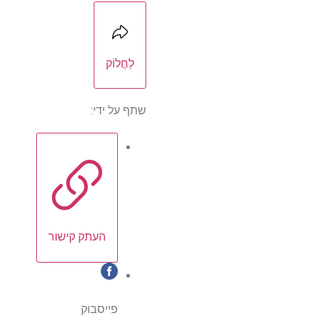
לַחֲלוֹק
שתף על ידי:
העתק קישור
פייסבוק