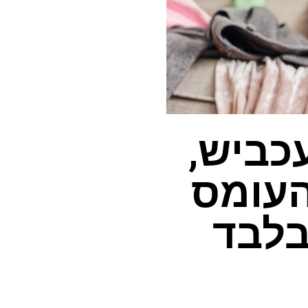
כביש,
העומס
בלבד