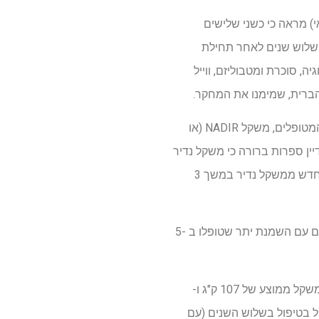
ג בקונגרס האירופי השנה בנושא השמנת יתר (ECO 2025, Malaga, ספרד, 11-14 מאי) מראה כי כשני שלישים
הנמוך ביותר) שלוש שנים לאחר תחילת
ה, סוכרת ומטבוליזם, ווייל
ת הברית, שמימנו את המחקר.
ניהול השמנת יתר הוא מסע ארוך טווח שבמהלכו צפויים להתרחש תנודות במשקל הגוף. עבור חלק מהמטופלים, משקל NADIR (או
דיין ספרות ברורה כי משקל נדיר
רלוונטי קלינית. ניתוח פוסט-הוק זה של מחקר Surmount-1, לאחר 3 שנים, נועד להעריך את המשקל מחדש ממשקל נדיר במשך 3
המשפט המקורי של Surmount-1 פורסם ב- NEJM בשנת 2022, וגילה כי לאורך 72 שבועות, משתתפים עם השמנת יתר שטופלו ב -5
ניתוח זה כלל 690 משתתפים טירזפטיד-דבקים (65% נשים, 35% גברים) עם גיל ממוצע של 49 שנים, משקל ממוצע של 107 ק"ג ו-
ל בסיס שהתקבלו טיפול בטיפול בשלוש השנים (עם