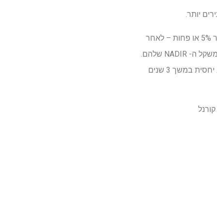
ים יותר.
ניתוח זה מצא כי 70% מהמשתתפים שטופלו ב- Tirzepatide קיבלו מחדש משקל מוגבל – כלומר 5% או פחות – לאחר
ה- NADIR שלהם, או המשקל הנמוך ביותר. פחות מ -10% מהמשתתפים חזרו ל -10% ומעלה ממשקל ה- NADIR שלהם.
בסך הכל, ממצאים אלה מראים כי מרבית המשתתפים שקיבלו טירזפטיד עברו מסע משקל יציב יחסית במשך 3 שנים
קורנל