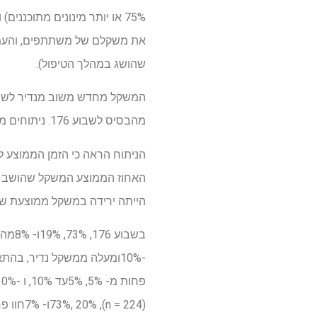
שהושג במהלך הטיפול).
מהבסיס לשבוע 176. ניתוחים מחזיר משקל חושבו כממוצע בין קבוצות והוגדרו כפחות מ- 5%, 5% ל -10% ו -10% או יותר משקל.
הייתה ירידה במשקל ממוצעת של 19.4% (23.1% מינוס .7%
(n = 224), 73%, 20%ו- 7%חוו פחות מ- 5%, 5%עד 10%, ו -10%או יותר משקל מחזרים מ- NADIR לשבוע 176, בהתאמה.