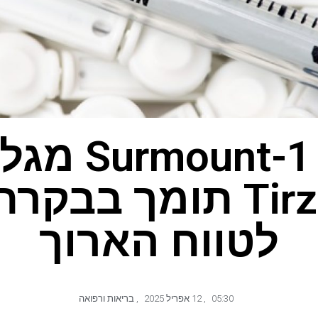
ניסוי ount-1
Tirzepatide תומך ב
לטווח הארוך
05:30
,
12 אפריל 2025
,
בריאות ורפואה