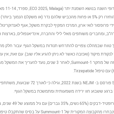
מחקר חדש שיוצ
ממשתתפי הניסוי Surmount-1 הוחזרו רק 5% או פחות מהכביש שלהם נדר (או משקלם 
י פרופסור לואי ארון, המרכז המקיף לבקרת משקל, אגף לאנדוקרינולוגי
ק, ארה"ב, ומחברים משותפים מאלי לילי והחברה, אינדיאנפוליס, בארצו
לנקודת מיקוד (ואכזבה כאשר לא ניתן להגיע אליו שוב). עם זאת, אין ע
שנבחרו מהקבוצה המקורית של Summount-1 ע