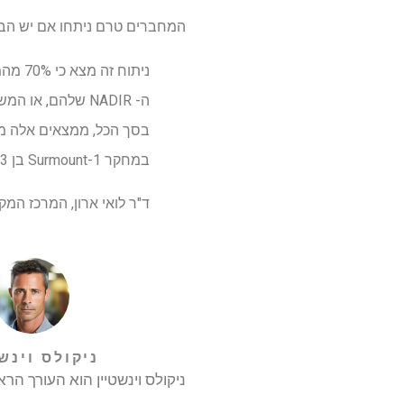
המחברים טרם ניתחו אם יש הבדל
במחקר Surmount-1 בן 3 שנים, והצליחו להימנע מכל משקל משמעותי מחדש. "
ד"ר לואי ארון, המרכז המק
ניקולס וינש
ניקולס וינשטיין הוא העורך הראשי של