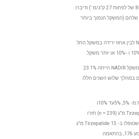
75% או יותר מינונים מתוכננים) וחיו עם השמנת יתר (BMI של לפחות 30 ק"ג/מ"ר), או משקל עודף (BMI של לפחות 27 ק"ג/מ ') ודיברו
ת משקלם של משתתפים, והעמידו את המשקל-1 של משתתפים ב- 5. כשמגיעים למשקל ה- NADIR שלהם (המשקל הנמוך ביותר
המשקל מחדש משוב מנדיר לשבוע 176 הוגדר כהבדל בין אחוז ירידה במשקל החל מהבסיס ל- NADIR לבין אחוז ירידה במשקל החל
הניתוח הראה כי הזמן הממוצע למשקל נדיר היה 22 חודשים (96 שבועות). ירידת המשקל הממוצעת במשקל NADIR הייתה 23.1%.
NADIR לשבוע 176 היה 3.7%, כלומר, על פני 690 המשתתפים במהלך שלוש השנים הללו
בשבוע 176, 73%, 19%ו- 8%מהמשתתפים שטופלו ב- Tirzepatide 5 מ"ג (227 משתתפים) חזרו פחות מ- 5%, 5%עד 10%ו
-10%ומעלה ממשקל נדיר, בהתאמה. באופן דומה, 65%, 26%ו- 9%מהמשתתפים שטופלו ב- Tirzepatide 10 מ"ג (n = 239) חזרו
פחות מ- 5%, 5%עד 10%, ו -10%או יותר משקל מ- NADIR לשבוע 176, בהתאמה. בקרב המשתתפים שטופלו ב- Tirzepatide 15 מ"ג