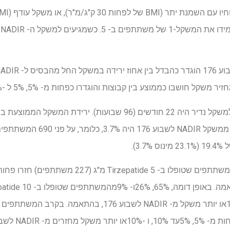
א
האחוז הממוצע המשקל שהושב ממשקל 
3).