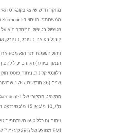
הטיפול בטיפול. המחקר הוא על יד
קורנל רפואה, ניו יורק, ניו יור
הנמוך ביותר) הקודם יכול להפוך 
שנים (36 חודשים / 176 שבועות) עם טיפול Tirzepatide.
מ"ג, 10 מ"ג או 15 מ"ג טירזפטיד ברגע ששבוע חוו ירידה משמעותית ומתמשכת במשקל הגוף.
2
BMI ממוצע של 38.6 ק"ג/מ '