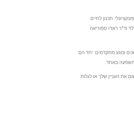
EPSRC) פרויקט מימון ריצוף רב-פונקציונלי: תכנון לחיים
לד וד"ר ראדו ספוריאה
שנים ומגע מתקדמים. יחד הם
 השפעה באחד.
ה. כדי לרשום את העניין שלך או לגלות