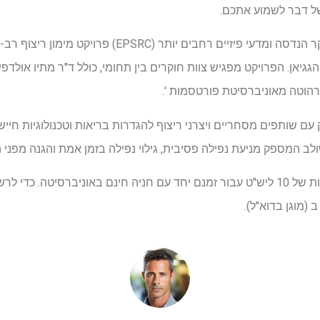
של דבר לשמוע אתכם.
המחקר הוא חלק מהמועצה לחקר הנדסה ומדעי פיזיים רחבים יותר (
גיאן. הפרויקט מפגיש צוות חוקרים בין תחומי, כולל ד"ר מתיו אולדפי
דרהוטה מאוניברסיטת פורטסמות '.
עם שותפים מסחריים ויצרני ריצוף להגדרות בריאות וטכנולוגיות חיי
לב המספק מניעת נפילה פסיבית, גילוי נפילה בזמן אמת והגנה מפני
המשתתפים יקבלו תשלום הוצאות של 10 ליש"ט עבור זמנם יחד עם חניה חינם באוניברסיט
 (מוגן בדוא"ל).