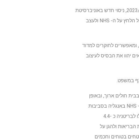
עם 219,000 קבלות בית חולים חירום הקשורות לסתיו בקרב אנשים בני 65 ומעלה באנגליה בשנת 2023/24, ניסוי חדש באוניברסיטת
סורי בוחן כיצד ריצוף חכם יכול לסייע במניעת פגיעות חמורות על ידי ריפוד נפילות – פוטנציאל להקל על הלחץ על ה- NHS ולעצב
 ומאפשרים לחוקרים למדוד
ים יהוו את הבסיס לעיצוב
ית חולים ארוך, ובאופן
טרגי, כמה הרוגים. מנתוני הממשלה מראים כי סכנות נפילה ללא התייחסות בבית בלבד עולות ל- NHS באנגליה בסביבות
435 מיליון ליש"ט בשנה, בעוד ששברים שבריריות – לעתים קרובות הנגרמים על ידי נפילות – עלו לבריטניה כ -4.4
על שירות הבריאות ולהגן על
שטחים בטוחים וחכמים