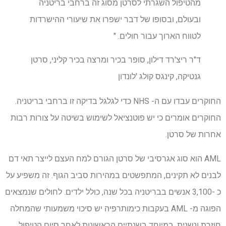
מהטיפול השגרתי לסרטן מסוג זה ברחבי בריטניה
ובעולם, ובסופו של דבר ישפרו את שיעורי ההישרדות
לטווח הארוך עבור חולים. "
ד"ר ריצ'רד דילון, סופר בכיר ומרצה בכיר קליני, סרטן
גנטיקה, קינגס קולג 'לונדון
החוקרים עבדו עם ה- NHS כדי לגלגל בדיקה זו ברחבי בריטניה.
החוקרים אומרים כי יש פוטנציאל לשימוש בשיטה על צורות רבות
אחרות של סרטן.
AML הוא סוג אגרסיבי של סרטן הגורם למח העצם לייצר תאי דם
לבנים לא תקינים, המתפשטים במהירות סביב הגוף. זה משפיע על
כ -3,100 אנשים בבריטניה בכל שנה, כולל ילדים. לחולים שנמצאים
הפוגה מ- AML בעקבות כימותרפיה יש סיכוי משמעותי שהמחלה
חוזרת ונשנית, במיוחד בשנתיים הראשונות לאחר סיום הטיפול.