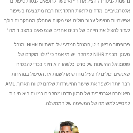
נרשמת לניסוי זה הציל את חיי ואיפשר לרופאים לנסות טיפולים
אלטרנטיביים. מדהים לראות התקדמות רבה מתבצעת בשיפור
אפשרויות הטיפול עבור חולים. אני מקווה שהחלק ממחקר זה הולך
לעזור להציל את חייהם של רבים אחרים שנמצאים במצב דומה."
פרופסור מריאן נייט, המנהל המדעי של תשתיות NIHR ומנהל
מענקי תכנית NIHR למחקר יישומי אמר כי "גילוי מוקדם של
פוטנציאל ההישנות של סרטן כלשהו הוא חיוני בכדי להבטיח
שאנשים יכולים להפעיל מחדש או לשנות את הטיפול במהירות
רבה יותר ולשפר את שיעור ההישרדות שלהם לטווח הארוך. AML
היא צורה אגרסיבית של סרטן הדם ומחקרים כמו זה היא חיונית
למסייע למשימה של המשימה של הממשלה.