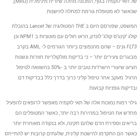
של תאי לוקמיה בגוף, המכונה מחלה שיורית מינימלית (MRD),
שכאשר לא מטופלת גורמת למחלה להישנות.
המשפט, שפורסם היום ב
THE
המטולוגיה של Lancet
בהובלת
קולג 'קינג'ס קולג' לונדון, הראו חולים עם מוטציות ב
NPM1
וכן
FLT3
גנים – שהם מהנפוצים ביותר הגורמים ל- AML בקרב
מבוגרים צעירים יותר – כי בדיקות מולקולריות חוזרות ונשנות
הציעו שיעורי הישרדות טובים יותר ב -50% בהשוואה לטיפול
הרגיל. מעקב אחר טיפול קליני כרוך בדרך כלל בבדיקות דם
ובדיקות גופניות קבועות.
גילוי רמות נמוכות אלה של תאי לוקמיה מאפשר לרופאים להפעיל
מחדש את הטיפול במהירות רבה יותר, כאשר המטופלים הם
בריאים וספירת הדם שלהם תקינה, ולא בנקודה מאוחרת יותר
כאשר הם התקדמו להישנות קלינית, שלעתים קרובות יש להתייחס