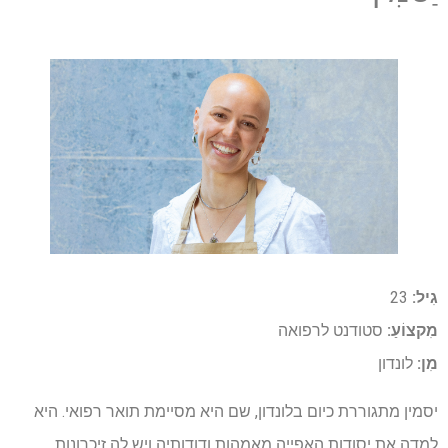
גִיל:
23
מִקצוֹעַ:
סטודנט לרפואה
מִן:
לונדון
יסמין מתגוררת כיום בלונדון, שם היא מסיימת תואר רפואי. היא
למדה את יסודות האפייה מאמהות ודודותיה ויש לה זיכרונות