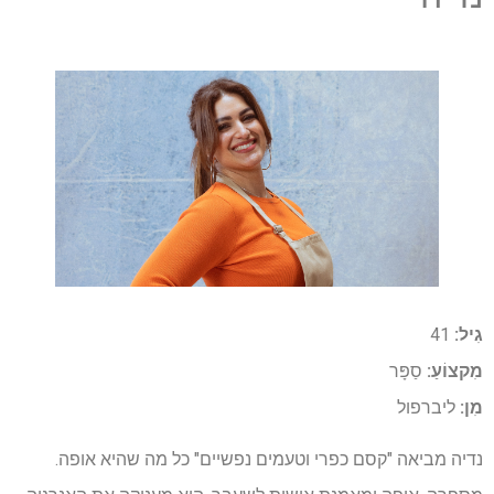
גִיל:
41
מִקצוֹעַ:
סַפָּר
מִן:
ליברפול
נדיה מביאה "קסם כפרי וטעמים נפשיים" כל מה שהיא אופה.