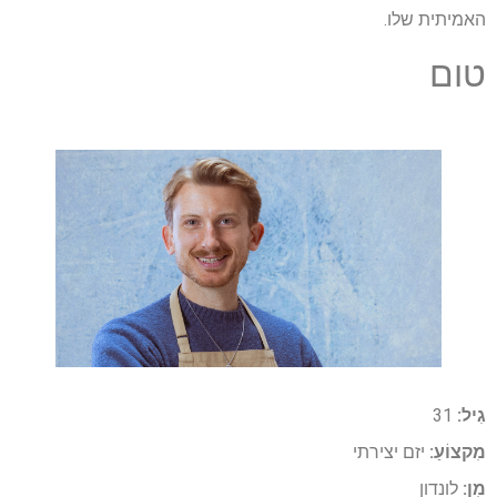
האמיתית שלו.
טום
גִיל:
31
מִקצוֹעַ:
יזם יצירתי
מִן:
לונדון