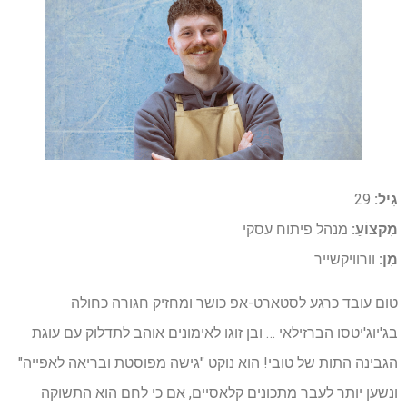
גִיל:
29
מִקצוֹעַ:
מנהל פיתוח עסקי
מִן:
וורוויקשייר
טום עובד כרגע לסטארט-אפ כושר ומחזיק חגורה כחולה
בג'יוג'יטסו הברזילאי … ובן זוגו לאימונים אוהב לתדלוק עם עוגת
הגבינה התות של טובי! הוא נוקט "גישה מפוסטת ובריאה לאפייה"
ונשען יותר לעבר מתכונים קלאסיים, אם כי לחם הוא התשוקה