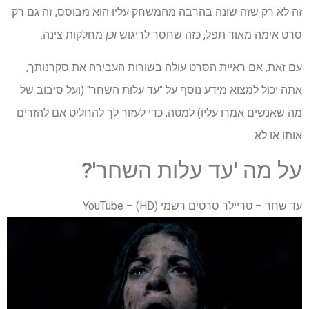
זה לא רק שזה שונה בהרבה מהמשחק עליו הוא מבוסס; זה גם רק
סרט אימה מאוד תפל, כזה שחסר לריגוש
וכן
מחלקות צינה.
עם זאת, אם ראיית הסרט עולה בשורות העבירה את סקרנותך,
אתה יכול למצוא מידע נוסף על "עד עלות השחר" (ועל סיבוב של
מה שאנשים אמרו עליו) למטה, כדי לעזור לך להחליט אם להזרים
אותו או לא.
על מה 'עד עלות השחר'?
עד שחר – טריילר סרטים רשמי (HD) – YouTube