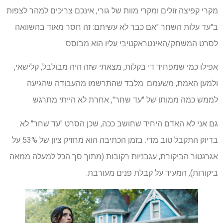
מקרי קפיצה זולים ומקרי מוות של גורי, אינכם צריכים למהר לצפות
ב"עד עלות השחר "אם כבר לא עשיתם: זה חסר מאוד בהשוואה
לסרט המשחק/האינטראקטיבי עליו הוא מבוסס.
אפילו כמי שמפחיד די בקלות, מצאתי שזה היה מבולבל, קלישאי,
ולמען האמת, משעמם. מלבד שהתרשמו מהעבודה שהגיעה
לממש כמה ממותו של "עד שחר", אחרת לא הייתי מתרגש.
גם אני לא האדם היחיד שחושב ככה, שכן הסרט "עד שחר" לא
בדיוק התקבל טוב מדי. בזמן הכתיבה הוא מחזיק ציון של 53% על
אגרגטור הביקורת, עגבניות רקובות (מתוך סך הכל למעלה ממאה
ביקורות), המעיד על קבלת פנים מעורבת.