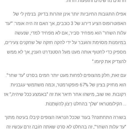
הרוגים מרשימים ותופעות חדות. "
אפילו התגובות החיוביות יותר אינן זוהרות בדיוק. בנימין לי של
האפוטרופוס הציע דירוג של 3 כוכבים, אך האם זה היה אומר: "'עד
עלות השחר' הוא מפחיד סביר, אם לא מפחיד למדי, שנעשה
במיומנות מסוימת והועבר על ידי להקה חזקה של שחקנים צעירים,
מספיק כדי לחטוף אותה מעט מעל הסטנדרט הענין, אך לא ממש
להצדיק את קיומו."
עם זאת, חלק מהצופים לפחות מעט יותר חמים בסרט "עד שחר".
הוא מחזיק בציון של 67% פופקורמטר, וכמה משתמשי עגבניות
רקובות. ואז שוב, מישהו אחר תיאר את זה "באמצע ככל שיהיה," אז
… הקילומטראז 'שלך בהחלט
רָצוֹן
לְהִשְׁתַנוֹת.
בשורה התחתונה? בעוד שככל הנראה הצופים קיבלו בעיטה מתוך
"עד עלות השחר", זה בהחלט לא סרט שאתה
חוֹבָה
זרם עכשיו זה