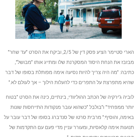
הארי סטיימר הציע פסק דין של 2/5, וביקח את הסרט "עד שחר"
מבזבז את הנחת היסוד המסקרנת שלו ומתייג אותו "מבושל",
כתיבה: "מה היה צריך להיות נסיעה אימה מפותלת בסופו של דבר
שהיא מתפרצת על התפרים כדי להעלות הילוך – אך לעולם לא."
לוביה ג'ירקיה של הכתב ההוליוודי, בינתיים, כינה את הסרט "בטוח
יותר ממפחיד" ו"בולבל "כשהוא עובר מנקודות התייחסות שונות
באימה, והוסיף:" מרבית סרטו של סנדברג בסופו של דבר עובר על
תנועות אימה קלאסיות, ומעורר עניין מדי פעם עם התקדמות של