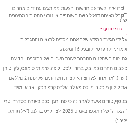
צרו איתי קשר עם חדשות והצעות ממותגים עתידיים אחרים
קבל מאיתנו דוא"ל בשם השותפים או נותני החסות המהימנים
שלנו
על ידי הגשת המידע שלך אתה מסכים לתנאים וההגבלות
ולמדיניות הפרטיות ובגיל 16 ומעלה.
גם צוות השחקנים התרחב לעונת השנייה של התוכנית. יחד עם
כוכבים חוזרים כמו בל, ברודי, ג'סטי לופה, טימותי סימונס, ג'קי טוהן
(ועוד), "אף אחד לא רוצה את צוות השחקנים של עונה 2 כולל גם
את לייטון מיסטר, מיילס פאולר, אלכס קרפובסקי ואריאן מויד.
בנוסף, טודום אישר לאחרונה כי סת 'רוגן יככב באורח בסדרה, טרי
"הצלחה" של האולפן באמיס 2025, לצד קייט ברלנט ("אל תדאג,
יקירי").