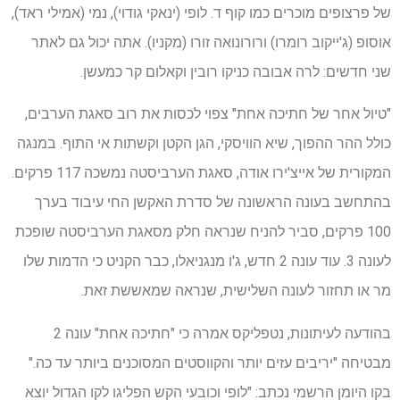
של פרצופים מוכרים כמו קוף ד. לופי (ינאקי גודוי), נמי (אמילי ראד),
אוסופ (ג'ייקוב רומרו) ורורונואה זורו (מקניו). אתה יכול גם לאתר
שני חדשים: לרה אבובה כניקו רובין וקאלום קר כמעשן.
"טיול אחר של חתיכה אחת" צפוי לכסות את רוב סאגת הערבים,
כולל ההר ההפוך, שיא הוויסקי, הגן הקטן וקשתות אי התוף. במנגה
המקורית של אייצ'ירו אודה, סאגת הערביסטה נמשכה 117 פרקים.
בהתחשב בעונה הראשונה של סדרת האקשן החי עיבוד בערך
100 פרקים, סביר להניח שנראה חלק מסאגת הערביסטה שופכת
לעונה 3. עוד עונה 2 חדש, ג'ו מנגניאלו, כבר הקניט כי הדמות שלו
מר או תחזור לעונה השלישית, שנראה שמאששת זאת.
בהודעה לעיתונות, נטפליקס אמרה כי "חתיכה אחת" עונה 2
מבטיחה "יריבים עזים יותר והקווסטים המסוכנים ביותר עד כה."
בקו היומן הרשמי נכתב: "לופי וכובעי הקש הפליגו לקו הגדול יוצא