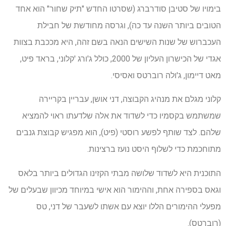
בימויו של סטיבן סודרברג (שסרטו החדש "תיק שחור" הוא אחד
הטובים ביותר השנה עד כה), וגרסה מחודשת של חבילת
העכברוש של שנות השישים הנאה בשם זהה, היא מככבת בצוות
אגדי של הכישרון העליון של 2000, כולל ג'ורג 'קלוני, בראד פיט,
מאט דיימון, ג'ולה רוברטס ואסיסי.
קלוני מגלם את מנהיג הקבוצה, דני אושן, עבריין בקריירה
שמשתמש בקסמיו כדי לשדוד את אלה שלדעתו ראוי להמציא
שלהם. לצד שותף לפשע רוסטי (פיט), הוא מפגיש קבוצת גנבים
מתוחכמת כדי לשלוף היסט נועז ברצינות.
התוכנית היא לשדוד שלושה מבתי הקזינו הגדולים ביותר בלאס
וגאס בספירה אחת, וההימור הוא אישי במיוחד מכיוון שבעלים של
מפעלי ההימורים הללו יוצא עם אשתו לשעבר של דני, טס
(רוברטס).