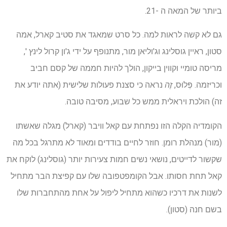
ביותר של המאה ה -21.
גם לא קשה לראות למה. כל סרט שמאגד את סטיב קארל, אמה
סטון, ראיין גוסלינג וג'וליאן מור, מתנופף על ידי ג'ון קרול לינץ ',
מריסה טומיי וקווין בייקון, הולך להיות חממה של קסם חביב
וכריזמה. פְּלוּס,
זֶה
נראה כי סצנת פעולות שלישית (אתה יודע את
זה) הולכת ויראלית ממש כל שבוע, מסיבה טובה.
הקומדיה הקלה הזו נפתחת עם קאל וויבר (קארל) מגלה שאשתו
(מור) מנהלת רומן. חוזר לחיים בודדים ומאוד לא מתרגל בכל מה
שקשור לדייטים, נושאי נשים חמות צעירות יותר (גוסלינג) לוקח את
קאל תחת חסותו. אבל הקומפטפובה שלו עם קפיצת הבר מתחיל
לשנות את דרכיו כשהוא מתחיל ליפול על אחת מהתחברות שלו
בשם חנה (סטון).