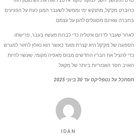
סרט ההמשך השני למקור מקור 2014 רואה את וושינגטון חוזר
כרוברט מק'קל, מתנקש ימי וממשל לשעבר המגן כעת על הפגיעים
בחברה שאינם מסוגלים להגן על עצמם.
לאחר שעבר לדרום איטליה כדי לברוח מעשיו בעבר, פרישתו
הספוגה של מק'קל היא קצרת מועד כאשר הוא נאלץ לחזור למגרש
כדי להציל את חבריו החדשים מבוס מאפיה מקומי, שעשוי להיות
האויב חסר האכזריות ביותר של מקאל.
תסתכל על
נטפליקס
עד 30 ביוני 2025
IDAN