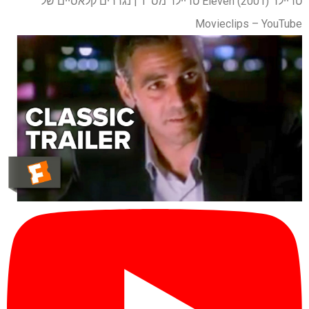
טריילר Eleven (2001) טריילר מס '1 | נגררים קלאסיים של
Movieclips – YouTube