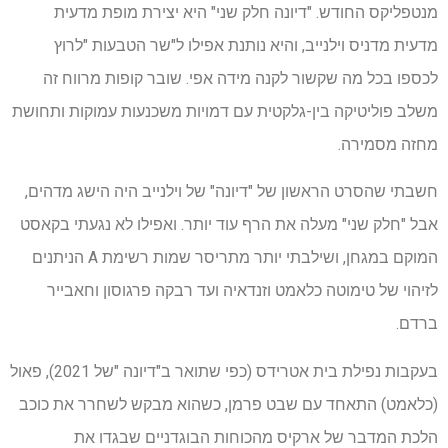
מנטפליקס החודש. "דיונה חלק שני" היא יצירת מופת מדעית
מדעית מדניס וילנייב, והיא נותנת אפילו ל"שר הטבעות "לרוץ
לכספו בכל מה שקשור לקנה מידה אפי. שובר קופות מרווח זה
משלב פוליטיקה בין-גלקטית עם דמויות משכנעות עמוקות ותחושת
מחזה מסמירה.
חשבתי שהסרט הראשון של "דיונה" של וילנייב היה הישג מדהים,
אבל "חלק שני" מעלה את הרף עוד יותר. ואפילו לא נגעתי בקאסט
המוקם במגחן, ושילבתי יותר מתריסר שמות רשימת A הניתנים
לזיהוי של טימוטה כלאמט וזנדאיה ועד רבקה פרגוסון וחאבייר
ברדם.
בעקבות נפילת בית אטרידס (כפי שתואר ב"דיונה "של 2021), פאול
(כלאמט) התאחד עם שבט פרמן, כשהוא מבקש לשחרר את כוכב
הלכת המדבר של ארקיס מהכוחות הבוגדניים שבגדו את