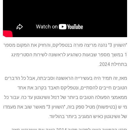
"השוויון 3" נהנה מריצה פורה בנטפליקס, והחזיק את המקום מספר
1 במשך מספר שבועות כשהגיע לראשונה לשירות הסטרימינג
בתחילת 2024.
מאז, זה תמיד היה בעשירייה הראשונה וסביבתה, אבל כל הדברים
הטובים חייבים להסתיים, ונטפליקס תאבד בקרוב את אחד
ממאמצי הפעולה הטובים ביותר של דנזל וושינגטון עד כה. עבור כל
מי ש (בטיפשות) מטיל ספק בזה, "השוויון 3" מאשר שוב את מעמדו
של וושינגטון כאיש המגניב ביותר בהוליווד.