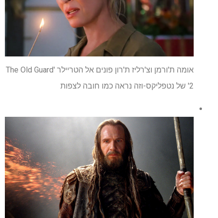
אומה ת'ורמן וצ'רליז ת'רון פונים אל הטריילר 'The Old Guard
2' של נטפליקס-וזה נראה כמו חובה לצפות