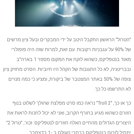
"הטרול" הראשון התקבל היטב על ידי המבקרים ובעל ציון מרשים
של 90% על עגבניות רקובות. עם זאת, למרות שזה היה פופולרי
מאוד בנטפליקס, כשהוא לוקח את המקום מספר 1 בארה"ב
ובבריטניה, לא כל התגובות של הקהל היו חיוביות. הסרט מחזיק ציון
צופה של 50% באתר המצטבר של ביקורת, ומציע כי כמה מנויים
לא התרשמו כל כך.
כך או כך, "Troll 2" נראה כמו סרט מפלצת שהולך לשלוט בנוף
הזורם כשהוא מגיע בחורף הקרוב, ואני לא יכול לחכות לראות את
היצורים הגדולים מהחיים האלה חוזרים לנטפליקס. זכור, "טרול 2"
יתחיל לזרום בנטפליקס ברחבי העולם ב -1 בדצמבר.