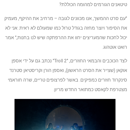
טיטאנים הגורמים למהומה הכוללת?
"עם סרט ההמשך, אנו מכוונים לגובה – מרחיב את ההיקף, מעמיק
את הסיפור ויוצר מחזה בגודל טרול כמו שמעולם לא ראית. אני לא
יכול לחכות שהמעריצים יחוו את ההרפתקה שיש לנו בחנות," אמר
רואט אוטהוג.
לצד הכוכבים והבמאי החוזרים, "Troll 2" נכתב גם על ידי אספן
אוקאן (שצייר את הסרט הראשון), ואספן הורן וקריסטיאן סטרנד
סינקרוד חוזרים כמפיקים. באשר לפרצופים טריים, שרה חוראמי
מצטרפת לקאסט כמתואר החדש מריון.