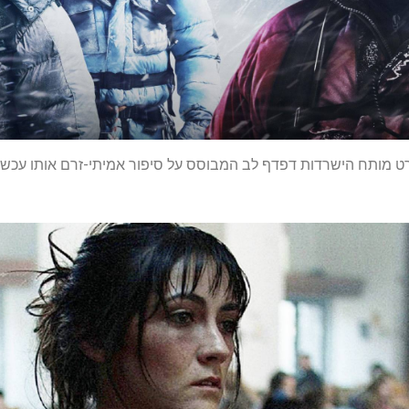
 מותח הישרדות דפדף לב המבוסס על סיפור אמיתי-זרם אותו עכשי