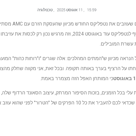
15:59
,
11 אוגוסט 2025
,
טכנולוגיה
"הטרור" הוא אחד מכמה
כתבתי על "הטרור" כאשר התווסף לנטפליקס עוד באוגוסט 2024, וזה מרגי
 עשרת המובילים.
נראה מכיוון ש"המתים המהלכים: אלה שגרים "ו"רוחות כהות" המוערכ
יפ כאשר מספר מופעי AMC נחתו על הרציף בערך באותה תקופה. ובכל זאת, אני מקווה שח
וגוסט
כי המותחן האפל הזה מצמרר באמת.
 עלי בכל הזמנים, בזכות הסיפור המרתק, עיצוב הסאונד הרדוף שלה, 
ם של "הטרור" לפני שהוא עוזב אותנו בנטפליקס בשבוע הבא.