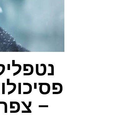
נטפליק
פסיכולו
– צפה 