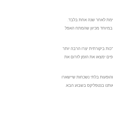
 מופעים שעוזבים את נטפליקס החודש מכיוון שהעסקת הזרם עם AMC מסתיימת לאחר שנה אחת בלבד.
ש נכון רק לכסות את עזיבתו במיוחד מכיוון שהמתח האפל
ות ביקורתית יצרו הרבה יותר
לק מהצופים ימצאו את הזמן לזרום את
והופעות בלתי נשכחות שיישארו