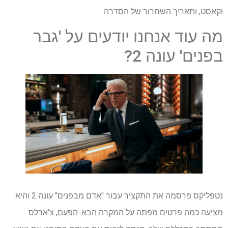
וקאסט, ותאריך השחרור של הסדרה.
מה עוד אנחנו יודעים על 'גבר
בפנים' עונה 2?
נטפליקס פרסמה את התקציר עבור "אדם מבפנים" עונה 2 והיא
מציעה כמה פרטים מפתה על המקרה הבא. הפעם, צ'ארלס