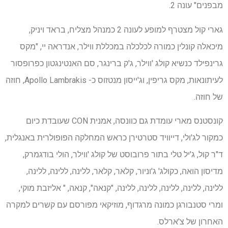
מבפנים" עונה 2.
גארי קול מצטרף למופע לעונה 2 כמנהל מצליח, בראד ויניק,
מיכאלה קונלין כמורה לכלכלה במכללת ווילר, אנדראה יי, "מקס
גרינפילד כנשיא קולג 'ווילר, ג'ק ברינגר, סם האנטינגטון כפרופסור
לעיתונאות, מקס גריפין, וג'ייסון מנטזוס כ- Apollo Lambrakis, חוזה
של חוזה.
קונסטנס מארי עומדת גם כוונסה, אמנית CON שעובדת כיום
כמקור לג'ולי, דייוויד סטרטירן כראש המחלקה הפופולרית באנגלית,
ד"ר קול, ג'יל טלי בתור פרובוסט של קולג 'ווילר, הולי בודגמרק,
מדיסון הואה, כקולג' ג'וניור, קלאר, קלאר, ללינה, ללינה, ללינה,
ללינה, ללינה, ללינה, ללינה, ללינה, "קנאה", קנאה, " אליזבת מוקי,
ומרי סטנבורגן כמונה מרגדוף, מוזיקאי מפורסם עם קשרים למקרה
האחרון של צ'ארלס.