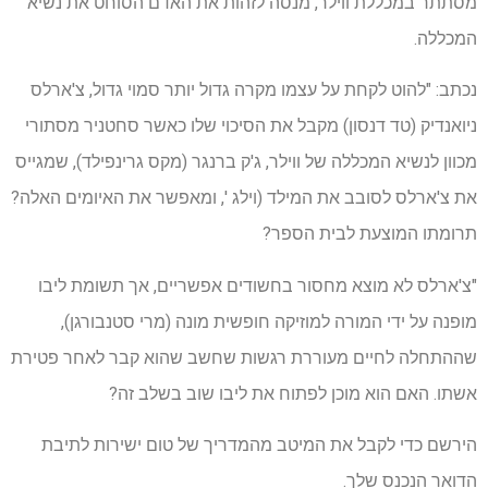
מסתתר במכללת ווילר, מנסה לזהות את האדם הסוחט את נשיא
המכללה.
נכתב: "להוט לקחת על עצמו מקרה גדול יותר סמוי גדול, צ'ארלס
ניואנדיק (טד דנסון) מקבל את הסיכוי שלו כאשר סחטניר מסתורי
מכוון לנשיא המכללה של ווילר, ג'ק ברנגר (מקס גרינפילד), שמגייס
את צ'ארלס לסובב את המילד (וילג ', ומאפשר את האיומים האלה?
תרומתו המוצעת לבית הספר?
"צ'ארלס לא מוצא מחסור בחשודים אפשריים, אך תשומת ליבו
מופנה על ידי המורה למוזיקה חופשית מונה (מרי סטנבורגן),
שההתחלה לחיים מעוררת רגשות שחשב שהוא קבר לאחר פטירת
אשתו. האם הוא מוכן לפתוח את ליבו שוב בשלב זה?
הירשם כדי לקבל את המיטב מהמדריך של טום ישירות לתיבת
הדואר הנכנס שלך.