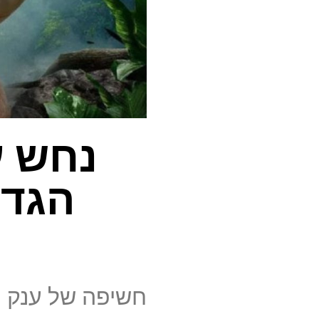
נחש ע
הגדו
חשיפה של ענק פ