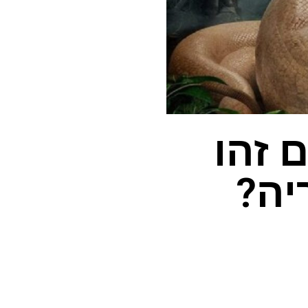
 זהו
יה?