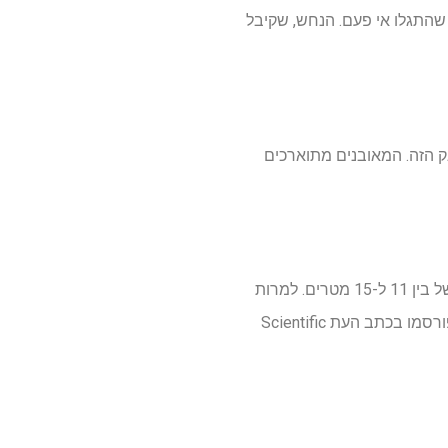
 שהתגלו אי פעם. הנחש, שקיבל
ו ב-27 חוליות השייכות ליצור הענק הזה. המאובנים מתוארכים
צוות המחקר השתמש ברוחב החוליות שנחשפו כדי להעריך את גודל הנחש, והציעו שהוא היה באורך של בין 11 ל-15 מטרים. למרות
שקיימת מרווחת טעות כלשהי בהערכות שלהם, הממצאים היו משמעותיים מספיק כדי ליצור כותרות ופורסמו בכתב העת Scientific