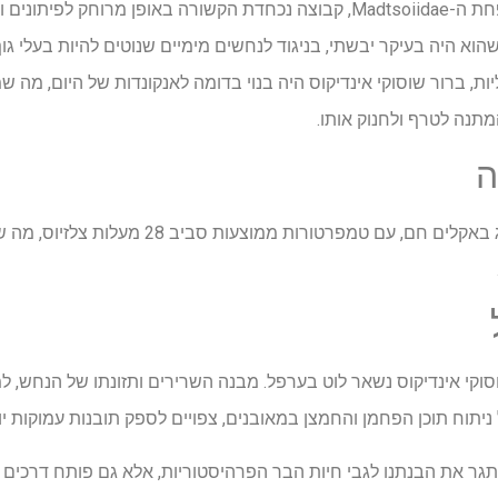
וסוקי אינדיקוס מסווג תחת משפחת ה-Madtsoiidae, קבוצה נכחדת הקשורה באופן 
הוא היה בעיקר יבשתי, בניגוד לנחשים מימיים שנוטים להיות בעלי ג
יות, ברור שוסוקי אינדיקוס היה בנוי בדומה לאנקונדות של היום, מ
תנה לטרף ולחנוק אותו.
ה
מדענים סבורים שנחש זה שגשג באקלים חם, עם טמפר
סוקי אינדיקוס נשאר לוט בערפל. מבנה השרירים ותזונתו של הנחש, למש
יתוח תוכן הפחמן והחמצן במאובנים, צפויים לספק תובנות עמוקות יות
גר את הבנתנו לגבי חיות הבר הפרהיסטוריות, אלא גם פותח דרכים