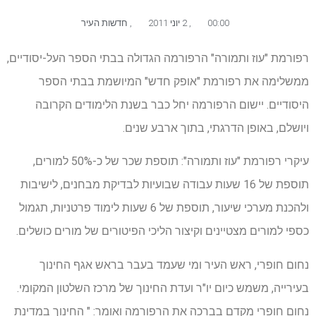
00:00
,
2 יוני 2011
,
חדשות העיר
רפורמת "עוז ותמורה" הרפורמה הגדולה בבתי הספר העל-יסודיים,
ממשלימה את רפורמת "אופק חדש" המיושמת בבתי הספר
היסודיים. יישום הרפורמה יחל כבר בשנת הלימודים הקרובה
ויושלם, באופן הדרגתי, בתוך ארבע שנים.
עיקרי רפורמת "עוז ותמורה": תוספת שכר של כ-50% למורים,
תוספת של 16 שעות עבודה שבועיות לבדיקת מבחנים, לישיבות
ולהכנת מערכי שיעור, תוספת של 6 שעות לימוד פרטניות, תגמול
כספי למורים מצטיינים וקיצור הליכי הפיטורים של מורים כושלים.
נחום חופרי, ראש העיר ומי שעמד בעבר בראש אגף החינוך
בעירייה, משמש כיום יו"ר ועדת החינוך של מרכז השלטון המקומי.
נחום חופרי מקדם בברכה את הרפורמה ואומר: " החינוך במדינת