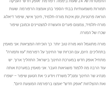
התמסרות של 24 שעות ביממה. רפורמת "אופק חדש" העניקה
תמורות משמעותיות בבתי הספר בהן אומצה הרפורמה: שעות
הוראה פרטניות, זמן איכות מורה-תלמיד, חינוך אישי, שיפור דיאלוג
מורה-תלמיד, צמצום פערים והעשרה למצטיינים וכמובן שיפור
שכרו של המורה.
מורה מתוגמל הוא מורה טוב יותר. כך הוכיחה המציאות. אני מאמין
בתהליכים. היום, עם הכרזת שר החינוך על רפורמת "עוז ותמורה"
מתחיל אופק חדש במערכת החינוך בישראל. התהליך ארוך. יש
עוד הרבה מה ללמוד משגיאות העבר. אני מאמין במערכת אותה
מנהיג שר החינוך ומנכ"ל משרדו ויודע כי את הטעון שיפור – ישפרו
ואת ההצלחות "אופק חדש" יאמצו ברפורמה המוצעת היום".