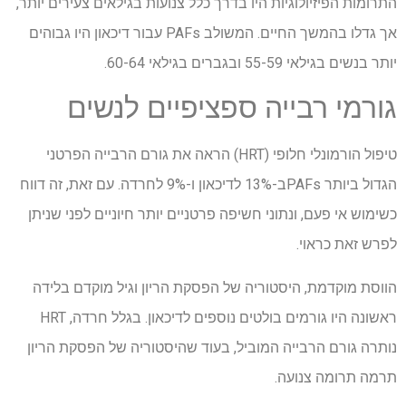
התרומות הפיזיולוגיות היו בדרך כלל צנועות בגילאים צעירים יותר,
אך גדלו בהמשך החיים. המשולב
PAFs
עבור דיכאון היו גבוהים
יותר בנשים בגילאי 55-59 ובגברים בגילאי 60-64.
גורמי רבייה ספציפיים לנשים
טיפול הורמונלי חלופי (
HRT
) הראה את גורם הרבייה הפרטני
הגדול ביותר
PAFs
ב-13% לדיכאון ו-9% לחרדה. עם זאת, זה דווח
כשימוש אי פעם, ונתוני חשיפה פרטניים יותר חיוניים לפני שניתן
לפרש זאת כראוי.
הווסת מוקדמת, היסטוריה של הפסקת הריון וגיל מוקדם בלידה
ראשונה היו גורמים בולטים נוספים לדיכאון. בגלל חרדה,
HRT
נותרה גורם הרבייה המוביל, בעוד שהיסטוריה של הפסקת הריון
תרמה תרומה צנועה.