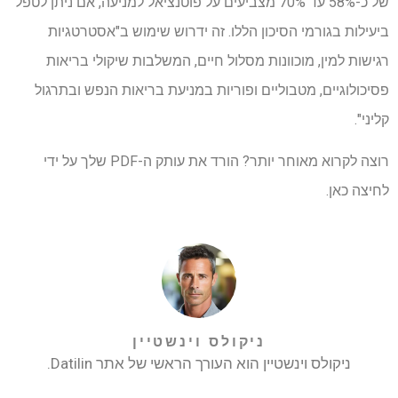
של כ-58% עד 70% מצביעים על פוטנציאל למניעה, אם ניתן לטפל
ביעילות בגורמי הסיכון הללו. זה ידרוש שימוש ב"אסטרטגיות
רגישות למין, מוכוונות מסלול חיים, המשלבות שיקולי בריאות
פסיכולוגיים, מטבוליים ופוריות במניעת בריאות הנפש ובתרגול
קליני".
רוצה לקרוא מאוחר יותר? הורד את עותק ה-PDF שלך על ידי
לחיצה כאן.
ניקולס וינשטיין
ניקולס וינשטיין הוא העורך הראשי של אתר Datilin.