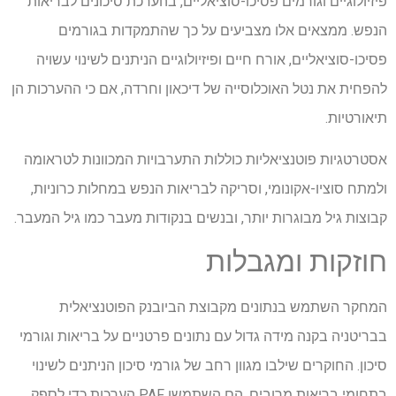
פיזיולוגיים וגורמים פסיכו-סוציאליים, בהערכת סיכונים לבריאות
הנפש. ממצאים אלו מצביעים על כך שהתמקדות בגורמים
פסיכו-סוציאליים, אורח חיים ופיזיולוגיים הניתנים לשינוי עשויה
להפחית את נטל האוכלוסייה של דיכאון וחרדה, אם כי ההערכות הן
תיאורטיות.
אסטרטגיות פוטנציאליות כוללות התערבויות המכוונות לטראומה
ולמתח סוציו-אקונומי, וסריקה לבריאות הנפש במחלות כרוניות,
קבוצות גיל מבוגרות יותר, ובנשים בנקודות מעבר כמו גיל המעבר.
חוזקות ומגבלות
המחקר השתמש בנתונים מקבוצת הביובנק הפוטנציאלית
בבריטניה בקנה מידה גדול עם נתונים פרטניים על בריאות וגורמי
סיכון. החוקרים שילבו מגוון רחב של גורמי סיכון הניתנים לשינוי
בתחומי בריאות מרובים. הם השתמשו
PAF
הערכות כדי לספק