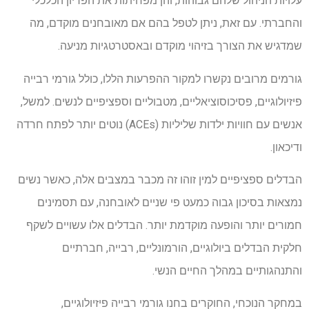
עלויות הניהול שלהם גבוהות, והן מפחיתות את הפריון הכלכלי
והחברתי. עם זאת, ניתן לטפל בהם אם מאובחנים מוקדם, מה
שמדגיש את הצורך בזיהוי מוקדם ובאסטרטגיות מניעה.
גורמים מרובים נקשרו למקור ההפרעות הללו, כולל גורמי רבייה
פיזיולוגיים, פסיכוסוציאליים, מטבוליים וספציפיים לנשים. למשל,
אנשים עם חוויות ילדות שליליות (
ACEs
) נוטים יותר לפתח חרדה
ודיכאון.
הבדלים ספציפיים למין זוהו זה מכבר במצבים אלה, כאשר נשים
נמצאות בסיכון גבוה כמעט פי שניים לאובחנה, עם תסמינים
חמורים יותר והופעה מוקדמת יותר. הבדלים אלו עשויים לשקף
חלקית הבדלים ביולוגיים, הורמונליים, רבייה, חברתיים
והתנהגותיים במהלך החיים הנשי.
במחקר הנוכחי, החוקרים בחנו גורמי רבייה פיזיולוגיים,