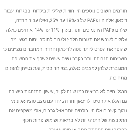
תורמים חשובים נוספים היו חוויות שליליות בילדות ובבגרות. עבור
דיכאון, אלה היו
PAFs
של כ-18% עד 25%, ואילו עבור חרדה,
שלהם
PAFs
היו נמוכים יותר, בערך 11% עד 14%. אירועים כאלה
עלולים לשבש את תגובות הלחץ ולגרום לחוסר ויסות רגשי, מה
שהופך את הפרט ליותר נוטה לדיכאון וחרדה. המחברים מציינים כי
השכיחות הגבוהה יותר בקרב נשים עשויה לשקף את החשיפה
המוגברת שלהן למצבים כאלה, במיוחד בבית, ואת נטייתן להפנים
מתח כזה.
הרגלי חיים לא בריאים כמו שינה לקויה, עישון והתנהגות בישיבה
גם העלו את הסיכון לדיכאון וחרדה, יחד עם מצב סוציו-אקונומי
נמוך. קשרים אלו היו בולטים יותר אצל גברים, אולי משקפים את
התקבצות של התנהגויות לא בריאות ושימוש פחות תכוף
בהתנהגויות הפחתת מתח או חיפוש עזרה.