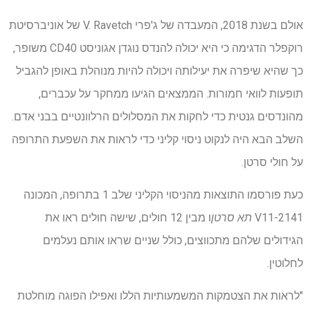
אולם בשנת 2018, המעבדה של ג'פרי V. Ravetch של אוניברסיטת
רוקפלר הדגימה כי היא יכולה להנדס נוגדן אגוניסט CD40 משופר,
כך שהיא שיפרה את יעילותה ויכולה להיות מנוהלת באופן להגביל
תופעות לוואי חמורות. הממצאים הגיעו ממחקר על עכברים,
מהונדסים גנטית כדי לחקות את המסלולים הרלוונטיים בבני אדם.
השלב הבא היה לנקוט ניסוי קליני כדי לראות את השפעת התרופה
על חולי סרטן.
כעת פורסמו התוצאות מהניסוי הקליני שלב 1 בתרופה, המכונה
2141-V11
תא סרטן
ו מבין 12 חולים, שישה חולים ראו את
הגידולים שלהם מתכווצים, כולל שניים שראו אותם נעלמים
לחלוטין.
"לראות את הצטמקות המשמעותיות הללו ואפילו הפוגה מוחלטת