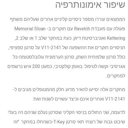
שיפור אימונותרפיה
הממצאים עוררו מספר ניסויים קליניים אחרים שעליהם משתף
פעולה עם מעבדת Ravetch עם חוקרים ב- Memorial Sloan
Kettering ואוניברסיטת דיוק. כעת במחקר שלב 1 או שלב 2,
הניסויים חוקרים את ההשפעה של 2141-V11 על סרטן ספציפי,
כולל סרטן שלפוחית השתן, סרטן הערמונית וגלובלסטומה-כל
אגרסיבי וקשה לטיפול. באופן קולקטיבי, כמעט 200 איש נרשמים
למחקרים.
מחקרים אלה יסייעו להאיר מדוע חלק מהמטופלים מגיבים ל-
2141-V11 ואחרים אינם-וכיצד עשויים לשנות זאת.
לדוגמה, שני החולים בניסוי הקליני שסרטן נעלם שניהם היו בעלי
שיבוט גבוה של רוצחי תאי סרטן T-Key-כשהחלו במחקר. "זה