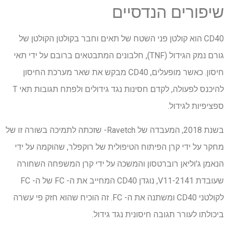
שיפורים הנדסיים
CD40 הוא קולטן פני השטח של תאים וחבר בקולטן הקולטן של
גורם נמק הגידול (TNF), חלבונים המתבטאים ברובם על ידי תאי
חיסון. כאשר מופעלים, CD40 מבקש את שאר מערכת החיסון
להיכנס לפעולה, לקדם חסינות נגד גידולים ולפתח תגובות תאי T
ספציפיות לגידול.
בשנת 2018, המעבדה של Ravetch- שזכתה לתמיכה בשורה זו של
מחקר על ידי קרן הפיתוח הטיפולית של רוקפלר, שהוקמה על ידי
הנאמן ג'וליאן רוברטסון והמשכה על ידי קרן המשפחה השחורה
שעובדת 2141-V11, נוגדן CD40 המחייב את ה- FC של ה- FC
לקולטני CD40 ומשתנה את ה- FC. זה הוכיח שהוא חזק פי עשרה
ביכולתו לעורר תגובה חיסונית נגד גידול.