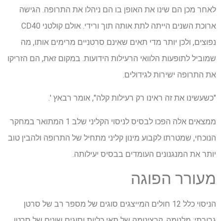
לאחר מכן הם שינו את האופן בו הם ניהלו את התרופה. הגישה
ארוכת השנים הייתה לתת אותה תוך ורידי. אולם קולטני CD40
נפוצים, ולכן יותר מדי תאים שאינם סרטניים מרימים אותו, מה
שמוביל לתופעות הלוואי הרעילות הידועות. במקום זאת, הם הזריקו
את התרופה ישירות לגידולים.
"כשעשינו את זה ראינו רק רעילות קלה", אומר רבאץ '.
ממצאים אלה הפכו לבסיס לניסוי הקליני שלב 1 המתואר במחקר
הנוכחי, שמטרתו לקבוע מינון קליני מתחיל של התרופה ולהבין טוב
יותר את המנגנונים העומדים בבסיס יעילותה.
מעורר הפוגה
הניסוי כלל 12 חולים המייצגים סוגים של מספר רב של סרטן
גרורתי: מלנומה, קרצינומה של תאי כליות וסוגים שונים של סרטן