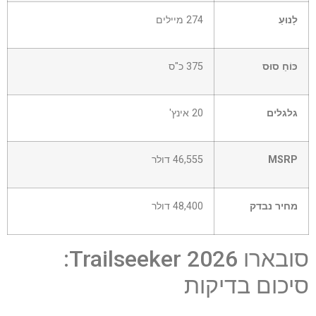
לָנוּעַ
274 מיילים
כּוֹחַ סוּס
375 כ"ס
גלגלים
20 אינץ'
MSRP
46,555 דולר
מחיר נבדק
48,400 דולר
סובארו Trailseeker 2026:
סיכום בדיקות