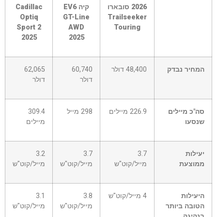
תא
2026 סובארו
קיה EV6
Cadillac
כותרת
Optiq
GT-Line
Trailseeker
–
Sport 2
AWD
Touring
עמודה
2025
2025
0
המחיר נבדק
48,400 דולר
60,740
62,065
דולר
דולר
סה"כ מיילים
226.9 מיילים
298 מייל
309.4
שנסעו
מיילים
יעילות
3.7
3.7
3.2
ממוצעת
מייל/קוט"ש
מייל/קוט"ש
מייל/קוט"ש
היעילות
4 מייל/קוט"ש
3.8
3.1
הטובה ביותר
מייל/קוט"ש
מייל/קוט"ש
בנהיגה