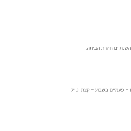
שנתיים חוזרת הביתה.
י כ-4 שנים. מישהו שייצא אתו פעם – פעמיים בשבוע – קצת יטייל