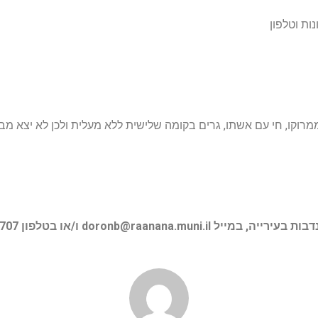
ות וטלפון
דבות בעירייה, במייל
doronb@raanana.muni.il
ו/או בטלפון 09-7610707