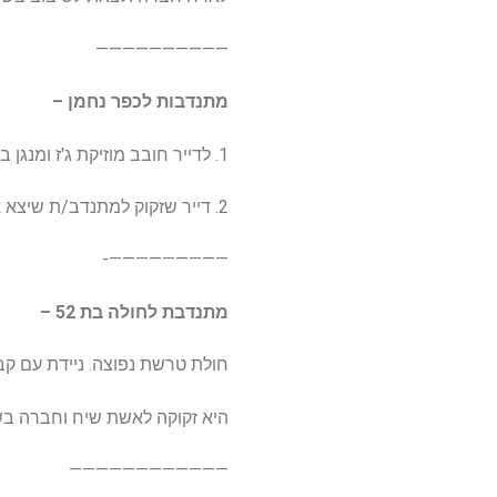
——————————
מתנדבות לכפר נחמן –
1. לדייר חובב מוזיקת ג'ז ומנגן במפוחית פה – מחפשת נואשות עבורו מתנדב/ת שינגן אתו יחד בכלי אחר או באותו כלי
2. דייר שזקוק למתנדב/ת שיצא אתו פעם בשבוע לסופר/ לשתות קפה …
—————————-
מתנדבת לחולה בת 52 –
חולת טרשת נפוצה. ניידת עם קבי
היא זקוקה לאשת שיח וחברה בש
————————————