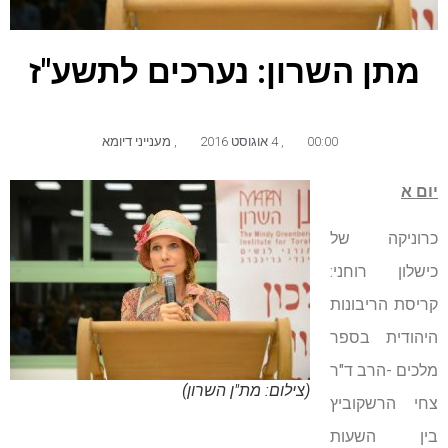
מתן השרון: נערכים לתשע"ז
00:00
,
4 אוגוסט 2016
,
מענייני דיומא
יום א
כרוניקה של
כישלון רוחני:
קריסת הריבונות
היהודית בספר
מלכים -הרב ד"ר
(צילום: מת"ן השרון)
צחי הרשקוביץ
בין השעות