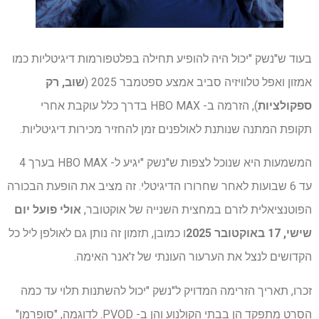
בעוד ש"נשק "יכול היה להופיע תחילה בפלטפורמות דיגיטליות כמו
אמזון ואפל טלוויזיה סביב אמצע ספטמבר 2025 (
שוב, רק
ספקולציות
), הזרמה ב- HBO MAX בדרך כלל עוקבת אחרי
תקופת המתנה שנותנת לאולפנים זמן להחזיר מכירות דיגיטליות.
המשמעות היא שנוכל לצפות ש"נשק "יגיע ל- HBO MAX בערך 4
עד 6 שבועות לאחר שחרורו הדיגיטלי. זה מציב את הופעת הבכורה
הפוטנציאלית לזרם במחצית השנייה של אוקטובר,
אולי פועל
יום
שישי, 17 באוקטובר 2025
ו כמובן, תזמון זה נותן גם לאולפן ליל כל
הקדושים לנצל את הערעור העונתי של ז'אנר האימה.
זכרו, תאריך הזרימה המדויק ל"נשק "יכול להשתנות תלוי עד כמה
הסרט מתפקד הן בבתי הקולנוע והן ב- PVOD. לדוגמה, "סופרמן"