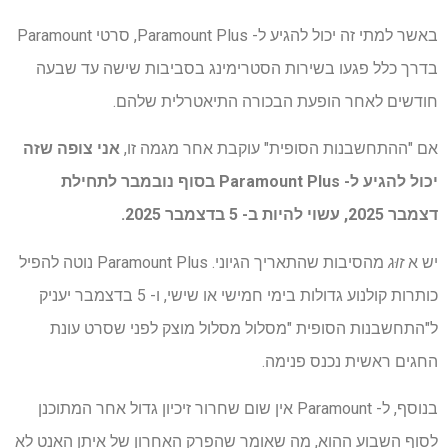
באשר למתי זה יכול להגיע ל- Paramount Plus, סרטי Paramount
בדרך כלל פגעו בשירות הסטרימינג בסביבות שישה עד שבעה
חודשים לאחר הופעת הבכורה התיאטרלית שלהם.
אם "ההתחשבנות הסופית" עוקבת אחר מגמה זו,
אני צופה שזה
יכול להגיע ל- Paramount Plus בסוף נובמבר לתחילת
דצמבר 2025, עשוי להיות ב- 5 בדצמבר 2025.
יש א
זוּג
מהסיבות שהתאריך הגיוני. Paramount Plus נוטה להפיל
כותרות קולנוע גדולות בימי חמישי או שישי, ו- 5 בדצמבר יעניק
ל"התחשבנות הסופית "מסלול מסלול מוצק לפני שסרט עונת
החגים ראשית נכנס פנימה.
בנוסף, ל- Paramount אין שום שחרור זיכיון גדול אחר המתוכנן
לסוף השבוע ההוא, מה שאומר שהפרק האחרון של איתן האנט לא