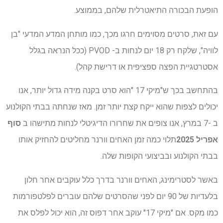
הופעת הבכורה התיאטרלית שלהם, בממוצע.
עם זאת, סרטים מסוימים חרגו מכך, כמו מותחן המדע המדעי "בן
לוויה", שלקח רק 18 יום לנחות ב- PVOD (ככל הנראה בגלל
אסטרטגיית הפצה ספציפית או דרישת קהל).
בהתחשב בכך ש"מיקי 17 "הוא סרט בקנה מידה גדול יותר, אנו
יכולים לצפות שהוא ייקח קצת יותר זמן. מאז שנחתה בבתי הקולנוע
ב -7 במרץ, אנו צופים את שחרורו הדיגיטלי לנחות מתישהו ב
סוף
אפריל 2025
תלוי כמה זמן האחים וורנר מחליטים להחזיק אותו
בבתי הקולנוע ובביצועי הקופות שלה.
באשר לסטרימינג, האחים וורנר בדרך כלל עוקבים אחר חלון
בלעדיות של 90 יום לפני שהסרטים שלהם עוברים לפלטפורמות
כמו מקס. אם "מיקי 17" עוקב אחר דפוס זה, הוא יכול לפלס את