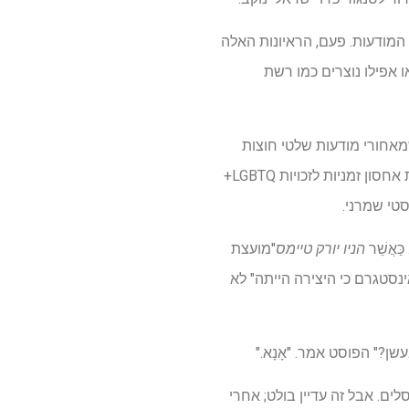
 המודעות. פעם, הראיונות האלה
 אפילו נוצרים כמו רשת
מאחורי מודעות שלטי חוצות
ויראלי עבור Menhattan Mini Storage, אחד העסקים של משפחתה; מודעות אלה הצליחו לחבר יחידות אחסון זמניות לזכויות LGBTQ+
סטי שמרני.
אֲשֵׁר
הניו יורק טיימס
"מועצת
נסטגרם כי היצירה הייתה" לא
ן?" הפוסט אמר. "אָנָא."
ם. אבל זה עדיין בולט; אחרי