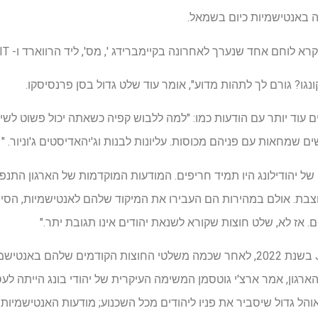
ה באנטישמיות כיום בשמאל.
א לוחם אחד שנערך לאחרונה בקיימברידג ', מס', ליד הרווארד ו- MIT.
גו? גורם לך לתהות מדוע", אומר עוד שלט גדול בסן פרנסיסקו.
עוד יותר עם הודעות כמו: "למה ללבוש קפיה כשאתה יכול פשוט לשים 
 שמחאות עם פניהם מכוסות. עליונות לבנות וג'יהאדיסטים ג'וניור. "
של יהודילונג היו תמיד חריפים. המודעות המוקדמות של הארגון התנ
ד חצבת. אולם במהירות הם העבירו את המיקוד שלהם לאנטישמיות, הס
כתבתי לראשונה על Jowbelong בשנת 2022, לאחר שכמה משלטי החוצות הקודמים של
רגון, אמר ארצ'י גוטסמן המשימה העיקרית של יהודי בונג הייתה לע
והל גדול שיסביר את פניו ליהודים מכל השכנוע; מודעות האנטישמיות ה