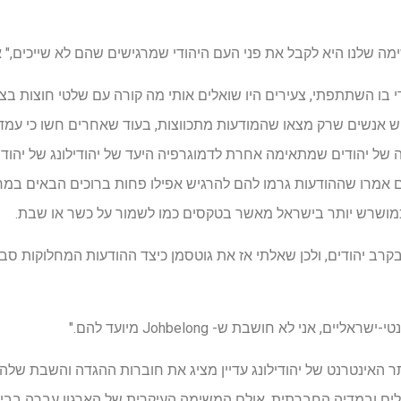
שימה שלנו היא לקבל את פני העם היהודי שמרגישים שהם לא שייכים," 
 בו השתתפתי, צעירים היו שואלים אותי מה קורה עם שלטי חוצות בצב
יש אנשים שרק מצאו שהמודעות מתכווצות, בעוד שאחרים חשו כי עמדת
ה של יהודים שמתאימה אחרת לדמוגרפיה היעד של יהודילונג של יהוד
ם אמרו שההודעות גרמו להם להרגיש אפילו פחות ברוכים הבאים במרחב
 כמושרש יותר בישראל מאשר בטקסים כמו לשמור על כשר או שבת.
בקרב יהודים, ולכן שאלתי אז את גוטסמן כיצד ההודעות המחלוקות 
, אני לא חושבת ש- Johbelong מיועד להם."
סט-אוקטובר. 7 נוף, אתר האינטרנט של יהודילונג עדיין מציג את חוברות ההגדה והשבת
ם ובמדיה החברתית. אולם המשימה העיקרית של הארגון עברה בבירור