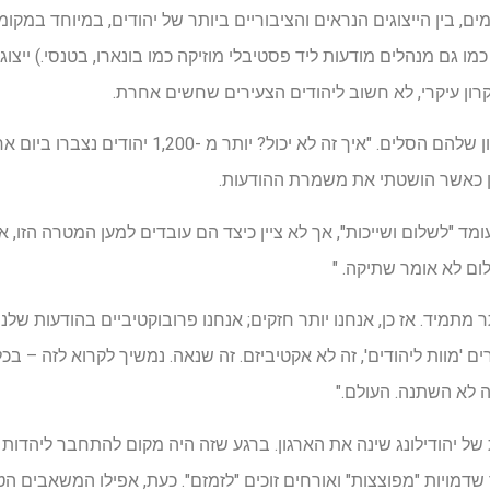
ים, בין הייצוגים הנראים והציבוריים ביותר של יהודים, במיוחד במקו
כמו גם מנהלים מודעות ליד פסטיבלי מוזיקה כמו בונארו, בטנסי.) ייצו
ון עיקרי, לא חשוב ליהודים הצעירים שחשים אחרת.
בהצהרה הסכים יהודילונג כי הטון שלהם הסלים. "איך זה לא י
ן כאשר הושטתי את משמרת ההודעות.
ד "לשלום ושייכות", אך לא ציין כיצד הם עובדים למען המטרה הזו, א
ם לא אומר שתיקה. "
תר מתמיד. אז כן, אנחנו יותר חזקים; אנחנו פרובוקטיביים בהודעות שלנ
 'מוות ליהודים', זה לא אקטיביזם. זה שנאה. נמשיך לקרוא לזה – ב
ה לא השתנה. העולם."
 של יהודילונג שינה את הארגון. ברגע שזה היה מקום להתחבר ליהדו
שדמויות "מפוצצות" ואורחים זוכים "לזמזם". כעת, אפילו המשאבים