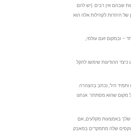
מות שבהם אין רבים. (יש להם
גן של היהדות לקהילות אלה הוא
כול? יותר מ -1,200 יהודים נצברו ביום אחד – ובמקום זעם עולמי,
ו כיצד ההודעות שימשו להקל
ו ותמיד היו", נכתב בהצהרה.
כל מקום שהוא מסתתר. אנחנו
ת שלך באמצעות מקלעים, אם
 הטקסים שלה מתמקדים במאבק