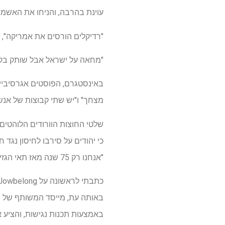
עוינת בהרבה, והניחו את האשמ
"רדיקלים הורסים את אמריקה", קר
"מחאה על ישראל אבל שותק בקונ
באינסטגרם, הפוסטים אגרסיביים 
מצחך" ו"יש שתי קבוצות של אנשים
שלטי החוצות הוורודים הלוהטים 
כי יהודים על סירבו לחיסון נג
"אנחנו רק 75 שנה מאז תאי הגזים. אז לא, שלט חוצות שקורא לשנאת יהודים אינו תגובת יתר."
באותה עת, מייסד המשותף של הא
באמצעות תכנות נגישות, והציע א