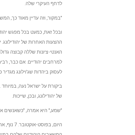
לדחף העיקרי שלה.
"במקור, וזה עדיין מאוד כך, המ
ובכל זאת, כמעט בכל מפגש יהודי
ההצעות האחרות של יהודילונג. 
האנטי-ציונות שללה קבוצה גדול
למרחבים יהודיים. אם כבר, רבי
לעסוק ביהדות שג'וילונג מגדיר
ביקורת על ישראל נעה, במיוחד 
של יהודילונג, ובכן, שייכות.
"שמע," היא אמרה, "כשאנשים אנטי-ישראליים
היום, בפו
המשאבים היהודיים שלהם במיילי