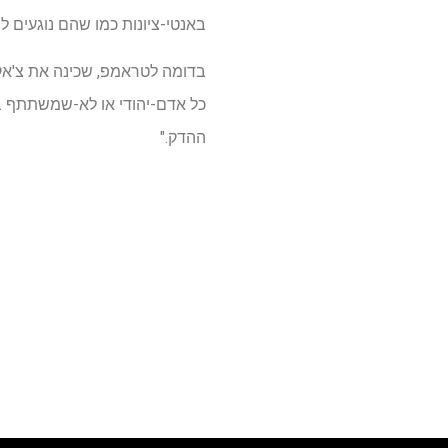
באנטי-ציונות כמו שהם נוגעים 
בדומה לטראמפ, שכינה את צ'אק ש
כל אדם-יהודי או לא-שמשתתף במ
ההדק."