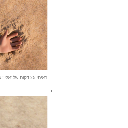
ראיתי 25 דקות של 'אליו' של דיסני פיקסאר – וזה פשוט הפך לאחד הסרטים הכי צפויים שלי בקיץ