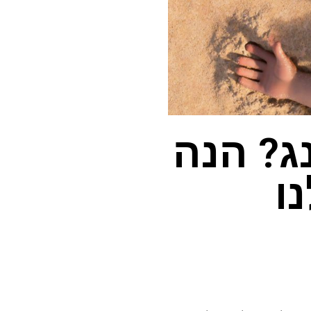
נג? הנה
ו