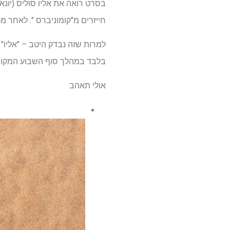
חייזרים מ"קומוניברס ". לאחר מכ
למרות שזה נבדק היטב – "אליו" מדורג כיום 83% ממבקרים ו -91% מצד מער
בלבד במהלך סוף השבוע המקומ
אולי תאהב