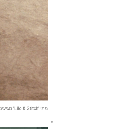
מתי 'Lilo & Stitch' מגיעים לסטרימינג? הנה הניחוש הכי טוב שלנו