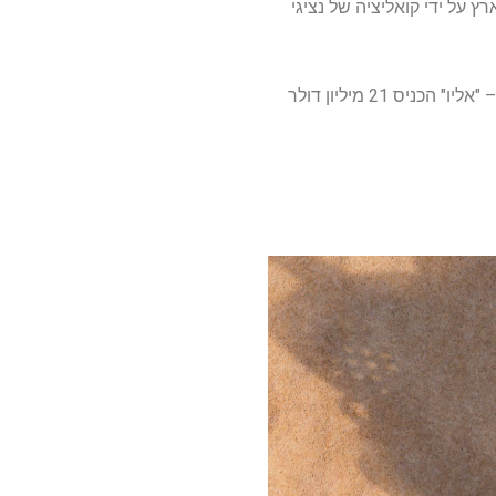
 כשגריר כדור הארץ על ידי קואליציה של נציגי
"אליו" הכניס 21 מיליון דולר