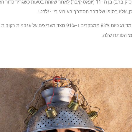
בסרט רואה את אליו סוליס (יונאס קיברב) בן ה -11 (יונאס קיבר) לאחר שזוהה בטעות
ן, אליו בסופו של דבר הסתבך באירוע בין -גלקטי.
יצים על עגבניות רקובות –
י הפותח שלה.