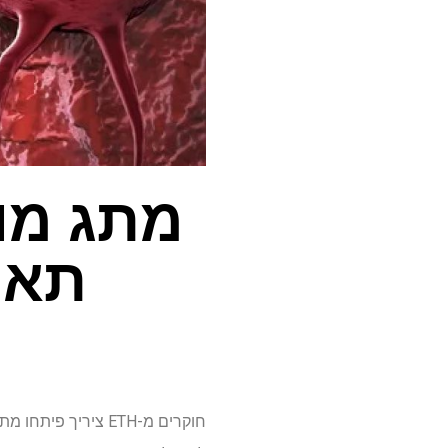
מתג מול
תאי
חוקרים מ-ETH צירי