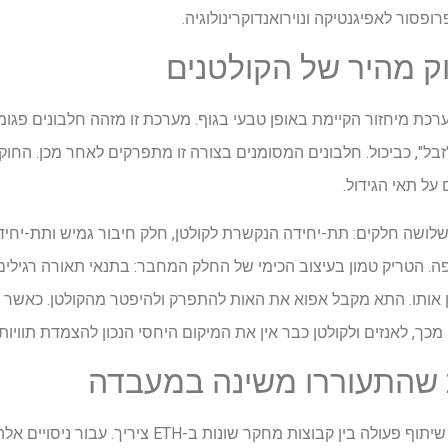
סור לאפיגנטיקה ונוירואנדוקרינולוגיה.
וק מהיר של הקולטנים
 מיחזור הקיימת באופן טבעי בגוף. מערכת זו מזהה חלבונים פגומים
בל", כביכול. חלבונים המסומנים בצורה זו מתפרקים לאחר מכן. החוק
 על תאי הגידול.
לושה חלקים: תת-יחידה הנקשרת לקולטן, חלק חיבור גמיש ותת-יחי
. הטריק טמון בעיצוב הכימי של החלק המחבר: בתנאי תאורה רגילים
 אותו. התא מקבל אפוא את האות להתפרק ולהיפטר מהקולטן. כאשר נח
, לאנזים ולקולטן כבר אין את המיקום היחסי הנכון להצמדת תוויו
 שהתעוררו משינה במעבדה
פיתוח מדעי זה התאפשר בזכות שיתוף פעולה בין קבוצות מחק