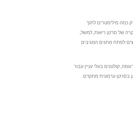
רק כמה מילימטרים לתוך
רה של סרטן ריאות, למשל,
וצים לפתח מתגים המגיבים
רכת מודולרית שבה נוכל להשתמש גם כדי לכבות קולטנים אחרים", מסביר Scheuplein. לדוגמה, קולטנים בעלי עניין עבור
גן בסרטן ערמונית מתקדם.