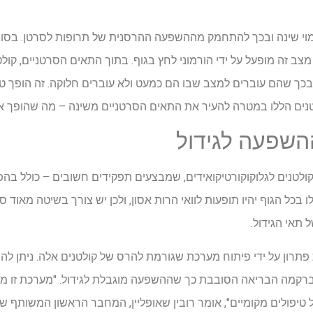
דמוי שינה ובכך להתחמק מההשפעה ההרסנית של תרופות לסרטן. בסוג
מצב זה מופעל על ידי הורמוני לחץ בגוף. בתוך התאים הסרטניים, קולט
בכך שהם עוברים למצב שבו הם כמעט ולא עוברים חלוקה. זה הופך טיפ
נים הללו במטרה להעיר את התאים הסרטניים משינה – מה שהופך א
השפעה לגידול
קולטנים לגלוקוקורטיקואידים, שמבצעים תפקידים חשובים – כולל ב
לו בכל הגוף יהיו תופעות לוואי הרות אסון, ולכן יש צורך בשיטה מאו
 תאי הגידול.
ך מצאו כעת פתרון על ידי פיתוח מערכת שגורמת להרס של קולטנים אלה. נית
מה הבריאה הסובבת כך שההשפעה מוגבלת לגידול. "מערכת זו מבו
של טיפולים מקומיים", אומר רובין שאופליין, המחבר הראשון המשותף 