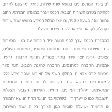
י"ב בעיר המתעניינים בנושא שנת שירות, כחלק מרצונם לתרום
לקהילה בטרם השירות הצבאי. הכנס ייערך במועדון המרתף, רחוב
אחוזה 155, בשעה 19:30, ובו יוצג מכלול המידע בנושא שנת שירות
בקהילה, לקראת היציאה לשנת שירות תשע"ד.
במסגרת הכנס יערך לבני הנוער יריד היכרות עם מגוון מסגרות
שנת השירות ונציגיהם בהם: הסוכנות היהודית, המחנות העולים,
הצופים, גרעין יוצר שדה בוקר, צמר"ת, תנועת תרבות- גרעיני
אמנויות, החברה למתנסים, החברה להגנת הטבע, חוגי סיור
ומכינות קדם צבאיות. בחלקו השני של האירוע יועבר מידע כללי
למשתתפים בנושא שנת השירות לרבות בחירת המסגרת
המתאימה, תהליך המיונים, דחיית השירות הצבאי ושאלות
ותשובות. כמו כן ייערך דיון בשיתוף בני הנוער תחת הנושא "תמורה
או תרומה" -שיעלה סוגיות כגון הצורך בקיום שנת השירות,