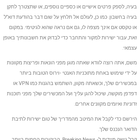
בעיה, לספק פרטים אישיים או כספיים נוספים, או שתצטרך לתקן
בעיה בחשבון. כמו כן, לעולם אל תלחץ על שום דבר בהודעת דוא"ל
או טקסט אם אינך מצפה לו, גם אם נראה שהוא לגיטימי. במקום
זאת, עבור ישירות למקור והתחבר כדי לבדוק את חשבונותיך באופן
עצמאי.
משם, אתה רוצה לוודא שאתה מוגן מפני הונאות ופריצות מקוונות
על ידי שימוש באחת מתוכניות האנטי -וירוס הטובות ביותר
במכשירים שלך, וכשאתה מקוון, השתמש בהגנות כמו VPN או
דפדפן מוקשה, שיכול להגן עליך ועל המכשירים שלך מפני תוכנות
זדוניות ואיומים מקוונים אחרים.
הירשם כדי לקבל את המיטב מהמדריך של טום ישירות לתיבת
הדואר הנכנס שלך.
קבל גישה מיידית ל- Breaking News, הביקורות החמות ביותר,