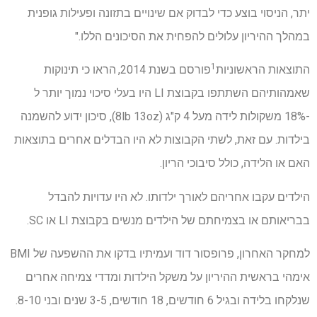
יתר, הניסוי בוצע כדי לבדוק אם שינויים בתזונה ופעילות גופנית
במהלך ההיריון עלולים להפחית את הסיכונים הללו."
1
התוצאות הראשוניות
פורסם בשנת 2014,
הראו כי תינוקות
שאמהותיהם השתתפו בקבוצת LI היו בעלי סיכוי נמוך יותר ל
-18% משקולות לידה מעל 4 ק"ג (8lb 13oz), סיכון ידוע להשמנה
בילדות. עם זאת, לשתי הקבוצות לא היו הבדלים אחרים בתוצאות
האם או הלידה, כולל סיבוכי הריון.
הילדים עקבו אחריהם לאורך ילדותו. לא היו עדויות להבדל
בבריאותם או בצמיחתם של הילדים מנשים בקבוצת LI או SC.
למחקר האחרון, פרופסור דוד ועמיתיו בדקו את ההשפעה של BMI
אימהי בראשית ההיריון על משקל הילדות ומדדי צמיחה אחרים
שנלקחו בלידה ובגיל 6 חודשים, 18 חודשים, 3-5 שנים ובני 8-10.