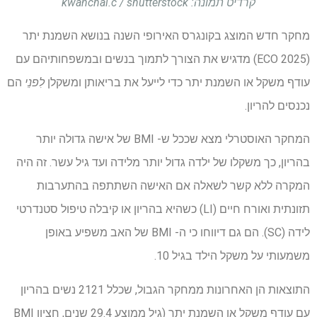
קרדיט תמונה: kwanchai.c / shutterstock
מחקר חדש המוצג בקונגרס האירופי השנה בנושא השמנת יתר
(ECO 2025) מדגיש את הצורך לתמוך בנשים ובמשפחותיהם עם
עודף משקל או השמנת יתר כדי לייעל את בריאותן ומשקלן
לִפנֵי
הם
נכנסים להריון.
המחקר האוסטרלי מצא שככל ש- BMI של אישה גדולה יותר
בהריון, כך משקלו של ילדה גדול יותר מלידה ועד גיל עשר. זה היה
המקרה ללא קשר לשאלה אם האישה השתתפה בהתערבות
תזונתית ואורח חיים (LI) כשהיא בהריון או קיבלה טיפול סטנדרטי
לידה (SC). הם גם דיווחו כי ה- BMI של האב משפיע באופן
משמעותי על משקל הילד בגיל 10.
התוצאות הן האחרונות ממחקר הגבול, שכלל 2121 נשים בהריון
עם עודף משקל או השמנת יתר (גיל ממוצע 29.4 שנים, חציון BMI