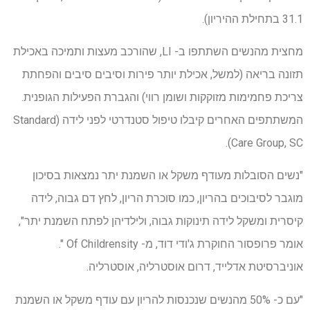
31.1 בתחילת ההיריון).
מחצית מהנשים השתתפו ב- LI, שהורכב מעצות ותמיכה באכילת
תזונה בריאה (למשל, אכילת יותר פירות וסיבים סיבים והפחתת
צריכת פחמימות מזוקקות ושומן רווי) והגברת הפעילות הגופנית.
המשתתפים האחרים קיבלו טיפול סטנדרטי לפני לידה (Standard
Care Group, SC).
"נשים הסובלות מעודף משקל או השמנת יתר נמצאות בסיכון
מוגבר לסיבוכים בהריון, כמו סוכרת הריון, לחץ דם גבוה, לידה
קיסרית ומשקל לידה תינוקות גבוה, ולילדיהן לפתח השמנת יתר",
אומר פרופסור החוקרת ג'ודי דוד, מ- Of Childrensity ".
אוניברסיטת אדלייד, דרום אוסטרליה, אוסטרליה.
"עם כ- 50% מהנשים שנכנסות להריון עם עודף משקל או השמנת