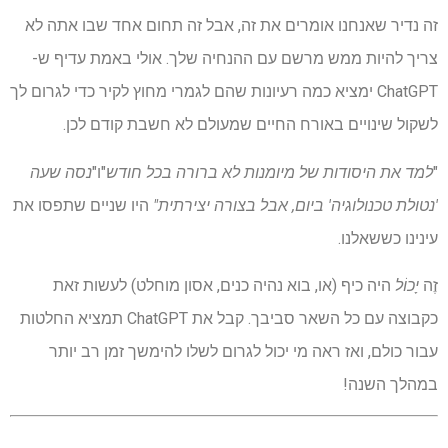
זה נדיר שאנחנו אומרים את זה, אבל זה תחום אחד שבו אתה לא
צריך להיות ממש מרשם עם ההנחיה שלך. אולי באמת עדיף ש-
ChatGPT ימציא כמה רעיונות שהם לגמרי מחוץ לקיר כדי לגרום לך
לשקול שינויים באורח החיים שמעולם לא חשבת קודם לכן.
"
למד את היסודות של מיומנות לא ברורה בכל חודש
"ו"
נסה שעה
'נטולת טכנולוגיה' ביום, אבל בצורה יצירתית"
היו שניים שתפסו את
עינינו כששאלנו.
זֶה
יָכוֹל
היה כיף (או, בוא נהיה כנים, אסון מוחלט) לעשות זאת
כקבוצה עם כל השאר סביבך. קבל את ChatGPT תמציא החלטות
עבור כולם, ואז ראה מי יכול לגרום לשלו להימשך זמן רב יותר
במהלך השנה!