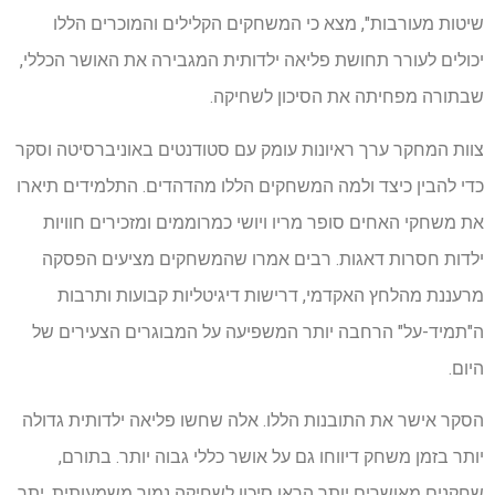
שיטות מעורבות", מצא כי המשחקים הקלילים והמוכרים הללו
יכולים לעורר תחושת פליאה ילדותית המגבירה את האושר הכללי,
שבתורה מפחיתה את הסיכון לשחיקה.
צוות המחקר ערך ראיונות עומק עם סטודנטים באוניברסיטה וסקר
כדי להבין כיצד ולמה המשחקים הללו מהדהדים. התלמידים תיארו
את משחקי האחים סופר מריו ויושי כמרוממים ומזכירים חוויות
ילדות חסרות דאגות. רבים אמרו שהמשחקים מציעים הפסקה
מרעננת מהלחץ האקדמי, דרישות דיגיטליות קבועות ותרבות
ה"תמיד-על" הרחבה יותר המשפיעה על המבוגרים הצעירים של
היום.
הסקר אישר את התובנות הללו. אלה שחשו פליאה ילדותית גדולה
יותר בזמן משחק דיווחו גם על אושר כללי גבוה יותר. בתורם,
שחקנים מאושרים יותר הראו סיכון לשחיקה נמוך משמעותית. יתר