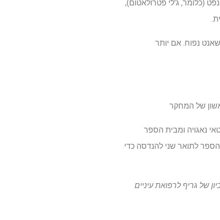
 למגע ישיר עם חומרים מבוססי נפט (כלומר, ג'לי פטרולאטום),
ת.
ו-שאנט נפוח. אם יותר
אשון של המחקר
חולים האוניברסיטאי נאגויה ומבית הספר
הספר לתואר שני להנדסה כדי
ון של גריף לרפואת עיניים