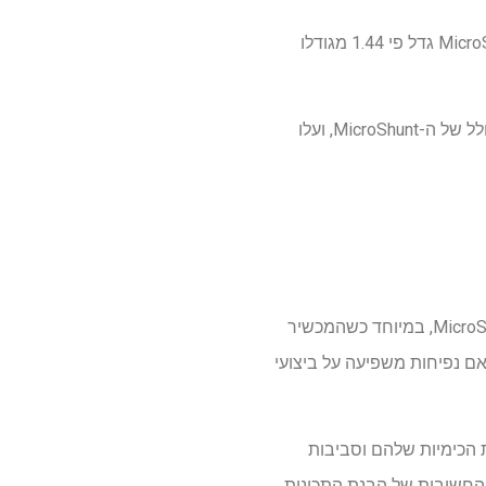
מדידות מיקרוסקופיות הראו שינויים משמעותיים. לאחר 24 שעות במשחה, הקוטר החיצוני של ה-MicroShunt גדל פי 1.44 מגודלו
ניתוח כימי זיהה את הגורם לשינוי זה. לאחר 24 שעות של טבילה, רכיבי השמן היוו כ-45% מהמשקל הכולל של ה-MicroShunt, ועלו
צוות המחקר מדגיש שרופאים צריכים להימנע משימוש במשחות על בסיס נפט בחולים עם שתלי MicroShunt, במיוחד כשהמכשיר
אם נפיחות משפיעה על ביצועי
ת הכימיות שלהם וסביבות
 החשיבות של הבנת התכונות