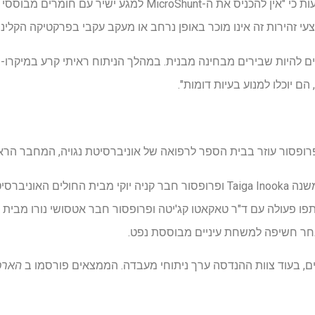
הוראות יצרן ה-MicroShunt קובעות כי "אין להכניס את ה-MicroShunt
צעי זהירות זה אינו מוכר באופן נרחב או מעקב עקבי בפרקטיקה הקליני
נפוחים יכולים להיות שבירים מבחינה מבנית. במהלך הניתוח ראיתי קרע במיקר
 הם יוכלו למנוע בעיות דומות".
 ופרופסור עוזר בבית הספר לרפואה של אוניברסיטת נגויה, המחבר הר
טומיטה ועמיתיו, כולל פרופסור משנה Taiga Inooka ופרופסור חבר קניה יוקי מבית ה
ו פעולה עם ד"ר טאקאטו קג'יטה ופרופסור חבר אטסושי נורו מבית 
ים, בעוד צוות ההנדסה ערך ניתוחי מעבדה. הממצאים פורסמו ב
הארכי