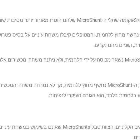
יותר מסיבות שונות. התוצאות חשפו דפוס ברור.
בשלושה מקרים, ה-MicroShunt נחשף מחוץ ללחמית, והמטופלים קיבלו משחת עיניים על ב
, ושניים מהם נקרעו.
בשלושה מקרים אחרים, ה-MicroShunt נשאר מכוסה על ידי הלחמית, ולא ניתנה משחה. מ
באופן מכריע, במקרה נוסף אחד, ה-MicroShunt נחשף מחוץ ללחמית, אך לא נמרחה
בלחמית בלבד, הוא הגורם העיקרי לנפיחות.
ניסויי מעבדה אישרו את הממצאים הקליניים. הצוות טבל oShunts
ים.