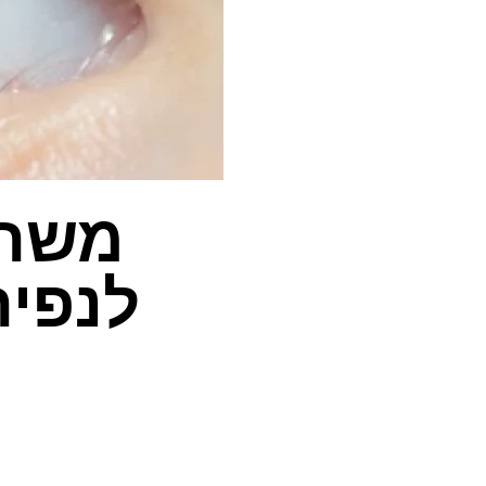
משחו
לנפיח