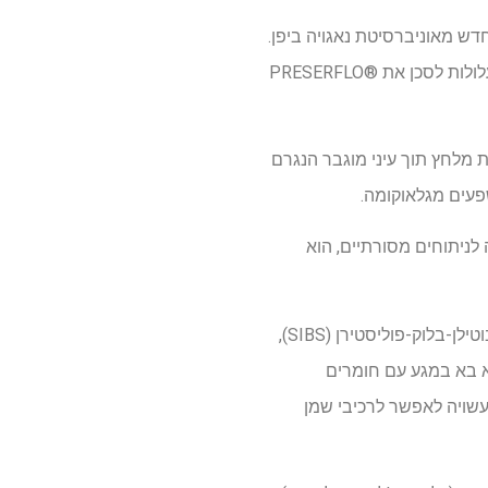
דש מאוניברסיטת נאגויה ביפן.
מחקר זה הוא הראשון להראות, תוך שימוש בראיות קליניות וניסיוניות, כי משחות עיניים על בסיס נפט עלולות לסכן את PRESERFLO®
ת מלחץ תוך עיני מוגבר הנגרם
אה לניתוחים מסורתיים, הוא
MicroShunt עשוי מאלסטומר תרמופלסטי סטירני המבוסס על פולימר בלוק פוליסטירן-בלוק-פוליאיזובוטילן-בלוק-פוליסטירן (SIBS),
וא בא במגע עם חומרים
עשויה לאפשר לרכיבי שמן