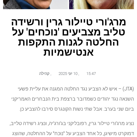
מרג'ורי טיילור גרין ורשידה
טליב מצביעים 'נוכחים' על
החלטה לגנות התקפות
אנטישמיות
15:47
,
10 יוני 2025
,
קהילה
(JTA) – איש לא הצביע נגד החלטה המגנה את עליית פשעי
השנאה נגד יהודים כשמדובר ברצפת בית הנבחרים האמריקני
ביום שני בערב. אבל שתי נשות הקונגרס סירבו להצביע כן.
נציג מרג'ורי טיילור גרין, רפובליקני בג'ורג'יה, ונציג רשידה טלייב,
דמוקרט מישיגן, כל אחד הצביע על "נוכח" על ההחלטה, שהוצג