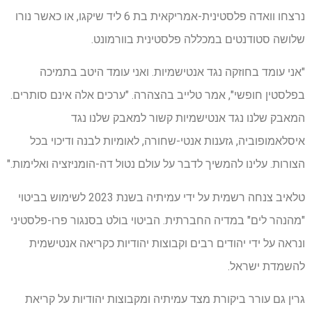
נרצחו וואדה פלסטינית-אמריקאית בת 6 ליד שיקגו, או כאשר נורו
שלושה סטודנטים במכללה פלסטינית בוורמונט.
"אני עומד בחוזקה נגד אנטישמיות. ואני עומד היטב בתמיכה
בפלסטין חופשי", אמר טלייב בהצהרה. "ערכים אלה אינם סותרים.
המאבק שלנו נגד אנטישמיות קשור למאבק שלנו נגד
איסלאמופוביה, גזענות אנטי-שחורה, לאומיות לבנה ודיכוי בכל
הצורות. עלינו להמשיך לדבר על עולם נטול דה-הומניזציה ואלימות."
טלאיב צנחה רשמית על ידי עמיתיה בשנת 2023 לשימוש בביטוי
"מהנהר לים" במדיה החברתית. הביטוי בולט בסנגור פרו-פלסטיני
ונראה על ידי יהודים רבים וקבוצות יהודיות כקריאה אנטישמית
להשמדת ישראל.
גרין גם עורר ביקורת מצד עמיתיה ומקבוצות יהודיות על קריאת