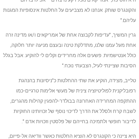
והקונגרס שותק. אנחנו לא מצביעים על החלטות אינסופיות המגנות
עליהם."
גרין המשיך, "עדיפות לקבוצה אחת של אמריקאים ו/או מדינה זרה
אחת מעל עמנו שלנו, מתדלקת טינה ובעצם מניעה יותר חלוקה,
כולל אנטישמיות. פשעים אלה מחרידים וקלים לי להוקיע. אבל בגלל
הסיבות שציינתי לעיל, הצבעתי נוכח."
טלייב, מצידה, הוקיע את שתי ההחלטות כ"ניסיונות בהנהגת
רפובליקנית לפוליטיזציה צינית של מעשי אלימות טרגיים-כמו
ההתקפה המחרידה האחרונה בבולדר-להפגין קהילות מהגרים,
לשבח קרח ולסלל את הדרך לדיכוי נוסף של זכויותינו החוקיות
לדיבור חופשי ולתמיכה בחייהם של פלסטין וזכויות אדם ".
היא ציינה כי הקונגרס לא הוציא החלטות כאשר וודיאה אל-פייום,