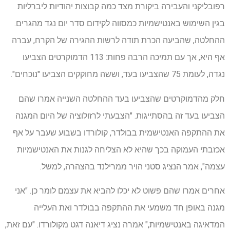
רפובליקני והעבירה ביקורת מצד כמה קבוצות יהודיות ליברליות
בגין השימוש באנטישמיות כמסווה לקידום סדר יום נגד מהגרים.
ההחלטה, שהביעה הכרת תודה לרשות ההגירה של הקרח, עברה
אף היא, אך עם תמיכה הרבה פחות: 113 הדמוקרטים הצביעו
נגדה, לעומת 75 שהצביעו בעד, וששה מחוקקים הצביעו "נוכחים".
חלק מהדמוקרטים שהצביעו בעד ההחלטה השנייה אמרו שהם
הצביעו בעד זה בהסתייגות. "הצבעתי לרזולוציה של היום המגנה
את ההתקפה האנטישמית בבולדר, קולורדו בשבוע שעבר על אף
אכזבתי העמוקה בכך שהיא לא הצליחה לגנות את האנטישמיות
עצמה", אמר הנציג סטני הויר ממרילנד בהצהרה, למשל.
אחרים אמרו שהם פשוט לא יכלו להביא את עצמם לומר כן. "אני
מגנה באופן חד משמעי את ההתקפה בבולדר ואת העלייה
המדאיגה באנטישמיות," אמרה נציג דיאנה דגט מקולורדו. "עם זאת,