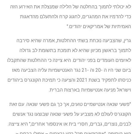
לא יכולתי לתמוך בהחלטה של ​​הלילה שמנצלת את האירוע הזה
כדי להדמיז את המהגרים, לחגוג קרח ולהתעלם מהדאגות
האמיתיות של אמריקאים יהודים."
גרין, שהצביעה נוכחת בשתי ההחלטות, אמרה שהיא סירבה
לתמוך בראשון מכיוון שהיא לא תומכת בתשומת לב גדולה
לאיומים העומדים בפני יהודים. היא ציינה כי ההחלטות שהתקבלו
ביום שני היו ה -20 וה -21 נגד האנטישמיות עליה הצביעה מאז
כניסתו לתפקיד בשנת 2021 והציעה כי תמיכת הקונגרס ביהודים
וישראל מניעה אנטישמיות בארצות הברית.
"פשעי שנאה אנטישמיים טועים, אך כך גם פשעי שנאה. עם זאת
הקונגרס לעולם לא מצביע על פשעי שנאה שבוצעו נגד אנשים
לבנים, נוצרים, גברים, חסרי בית או אינספור אחרים," היא צייצה.
היא הוסיפה, "אמריקאים מכל רקע נרצחים – אפילו ברחם –