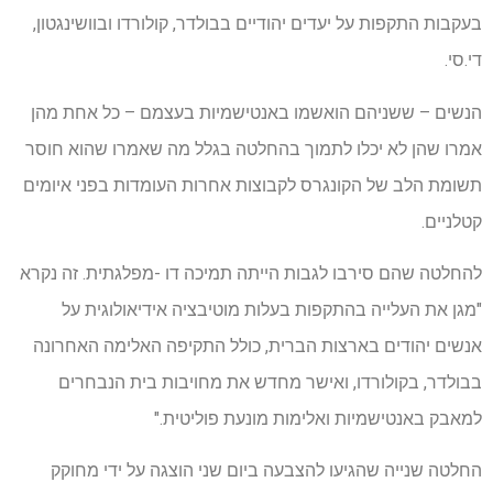
בעקבות התקפות על יעדים יהודיים בבולדר, קולורדו ובוושינגטון,
די.סי.
הנשים – ששניהם הואשמו באנטישמיות בעצמם – כל אחת מהן
אמרו שהן לא יכלו לתמוך בהחלטה בגלל מה שאמרו שהוא חוסר
תשומת הלב של הקונגרס לקבוצות אחרות העומדות בפני איומים
קטלניים.
להחלטה שהם סירבו לגבות הייתה תמיכה דו -מפלגתית. זה נקרא
"מגן את העלייה בהתקפות בעלות מוטיבציה אידיאולוגית על
אנשים יהודים בארצות הברית, כולל התקיפה האלימה האחרונה
בבולדר, בקולורדו, ואישר מחדש את מחויבות בית הנבחרים
למאבק באנטישמיות ואלימות מונעת פוליטית."
החלטה שנייה שהגיעו להצבעה ביום שני הוצגה על ידי מחוקק