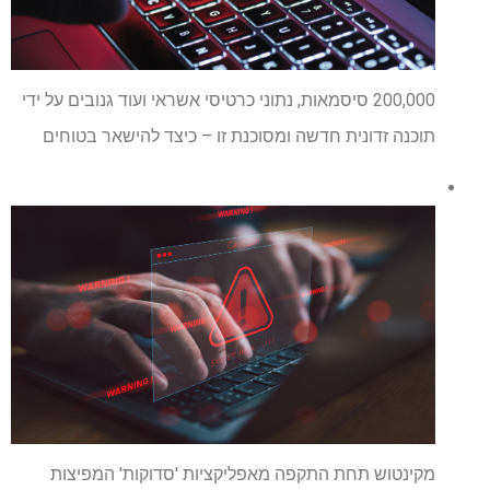
200,000 סיסמאות, נתוני כרטיסי אשראי ועוד גנובים על ידי
תוכנה זדונית חדשה ומסוכנת זו – כיצד להישאר בטוחים
מקינטוש תחת התקפה מאפליקציות 'סדוקות' המפיצות