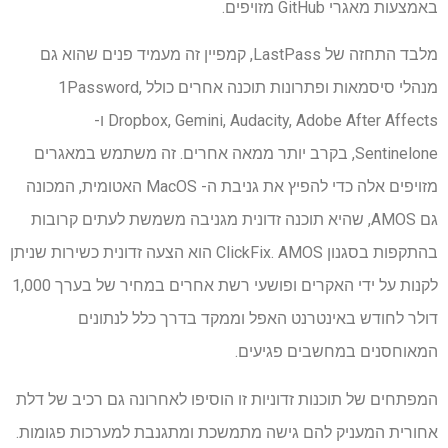
באמצעות מאגרי GitHub מזויפים.
מלבד התחזה של LastPass, קמפיין זה מעמיד פנים שהוא גם
מנהלי סיסמאות ופתרונות תוכנה אחרים כולל 1Password,
Dropbox, Gemini, Audacity, Adobe After Affects ו-
Sentinelone, בקרב יותר ממאה אחרים. זה משתמש במאגרים
מזויפים אלה כדי להפיץ את גניבת ה- MacOS האטומית, המכונה
גם AMOS, שהיא תוכנה זדונית מגניבה משמשת לעתים קרובות
בהתקפות בסגנון ClickFix. AMOS הוא הצעה זדונית כשירות שניתן
לקנות על ידי האקרים ופושעי רשת אחרים במחיר של בערך 1,000
דולר לחודש באינטרנט האפל וממקד בדרך כלל לנתונים
המאוחסנים במחשבים פגיעים.
המפתחים של תוכנות זדוניות זו הוסיפו לאחרונה גם רכיב של דלת
אחורית המעניק להם גישה מתמשכת ומתגנבת למערכות פגומות.