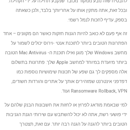
להבטיח שזה נובע ממקור מכובד שנקבע תחילה על ידי הקהילה.
ובכל זאת, אתה מתקין אותו על אחריותך בלבד, ולכן כשאתה
בספק, עדיף לחכות לנמל רשמי.
זה אף פעם לא כואב להיות הגנות חזקות כאשר הם מקוונים – אחד
הפתרונות הטובים ביותר לתוכנת אנטי -וירוס יכולים לשמור על
מחשב Windows שלך מוגן ואילו תוכנת ה- Mac Antivirus הטובה
ביותר מיועדת במיוחד למחשב Apple שלך. פתרונות בתשלום
אלה מספקים לך גם שפע של תכונות שימושיות נוספות כמו
דפדפני אינטרנט שמזהירים אותך על אתרים והורדות חשודים,
Ransomware Rollback, VPN ועוד.
למי שבאמת מודאג לפרוץ או לחזות את חשבונות הבנק שלהם על
ידי פושעי רשת, אתה לא יכול להשתבש עם שירותי הגנת הגניבות
הטובים ביותר להגנה על הגנה רבה יותר. עם זאת, תצטרך