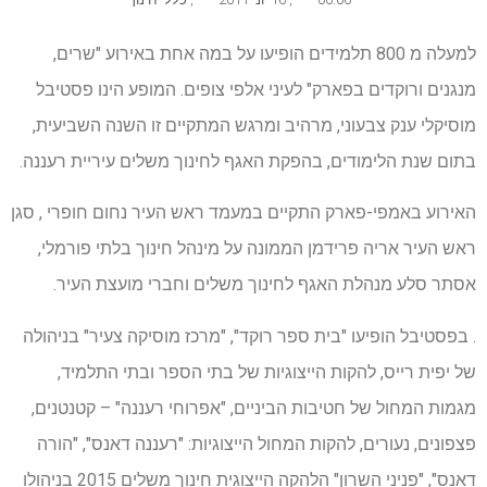
למעלה מ 800 תלמידים הופיעו על במה אחת באירוע "שרים,
מנגנים ורוקדים בפארק" לעיני אלפי צופים. המופע הינו פסטיבל
מוסיקלי ענק צבעוני, מרהיב ומרגש המתקיים זו השנה השביעית,
בתום שנת הלימודים, בהפקת האגף לחינוך משלים עיריית רעננה.
האירוע באמפי-פארק התקיים במעמד ראש העיר נחום חופרי , סגן
ראש העיר אריה פרידמן הממונה על מינהל חינוך בלתי פורמלי,
אסתר סלע מנהלת האגף לחינוך משלים וחברי מועצת העיר.
. בפסטיבל הופיעו "בית ספר רוקד", "מרכז מוסיקה צעיר" בניהולה
של יפית רייס, להקות הייצוגיות של בתי הספר ובתי התלמיד,
מגמות המחול של חטיבות הביניים, "אפרוחי רעננה" – קטנטנים,
פצפונים, נעורים, להקות המחול הייצוגיות: "רעננה דאנס", "הורה
דאנס", "פניני השרון" הלהקה הייצוגית חינוך משלים 2015 בניהולו