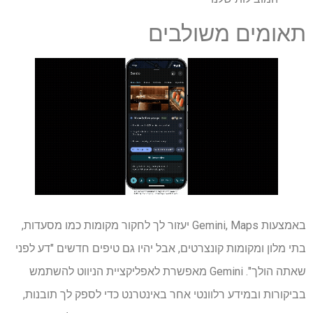
תאומים משולבים
באמצעות Gemini, Maps יעזור לך לחקור מקומות כמו מסעדות,
בתי מלון ומקומות קונצרטים, אבל יהיו גם טיפים חדשים "דע לפני
שאתה הולך". Gemini מאפשרת לאפליקציית הניווט להשתמש
בביקורות ובמידע רלוונטי אחר באינטרנט כדי לספק לך תובנות,