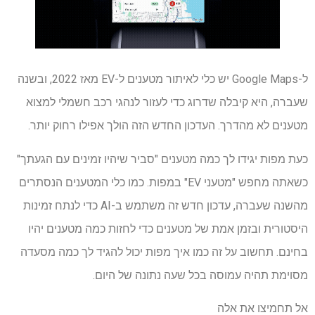
ל-Google Maps יש כלי לאיתור מטענים ל-EV מאז 2022, ובשנה
שעברה, היא קיבלה שדרוג כדי לעזור לנהגי רכב חשמלי למצוא
מטענים לא מהדרך. העדכון החדש הזה הולך אפילו רחוק יותר.
כעת מפות יגידו לך כמה מטענים "סביר שיהיו זמינים עם הגעתך"
כשאתה מחפש "מטעני EV" במפות. כמו כלי המטענים הנסתרים
מהשנה שעברה, עדכון חדש זה משתמש ב-AI כדי לנתח זמינות
היסטורית ובזמן אמת של מטענים כדי לחזות כמה מטענים יהיו
בחינם. תחשוב על זה כמו איך מפות יכול להגיד לך כמה מסעדה
מסוימת תהיה עמוסה בכל שעה נתונה של היום.
אל תחמיצו את אלה