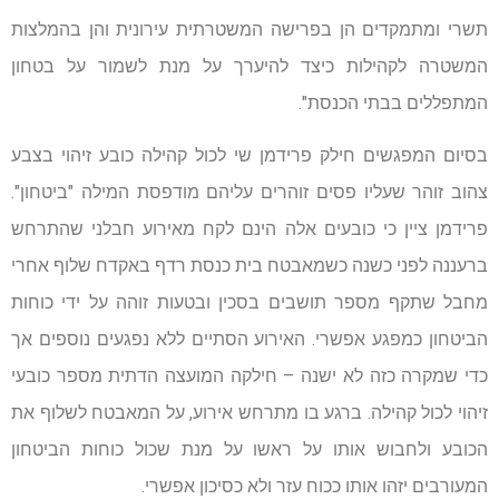
תשרי ומתמקדים הן בפרישה המשטרתית עירונית והן בהמלצות
המשטרה לקהילות כיצד להיערך על מנת לשמור על בטחון
המתפללים בבתי הכנסת".
בסיום המפגשים חילק פרידמן שי לכול קהילה כובע זיהוי בצבע
צהוב זוהר שעליו פסים זוהרים עליהם מודפסת המילה "ביטחון".
פרידמן ציין כי כובעים אלה הינם לקח מאירוע חבלני שהתרחש
ברעננה לפני כשנה כשמאבטח בית כנסת רדף באקדח שלוף אחרי
מחבל שתקף מספר תושבים בסכין ובטעות זוהה על ידי כוחות
הביטחון כמפגע אפשרי. האירוע הסתיים ללא נפגעים נוספים אך
כדי שמקרה כזה לא ישנה – חילקה המועצה הדתית מספר כובעי
זיהוי לכול קהילה. ברגע בו מתרחש אירוע, על המאבטח לשלוף את
הכובע ולחבוש אותו על ראשו על מנת שכול כוחות הביטחון
המעורבים יזהו אותו ככוח עזר ולא כסיכון אפשרי.