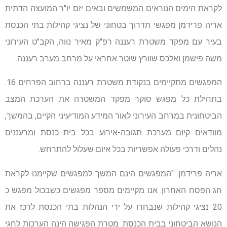
לקראת הימים הנוראים המשמשים ובאים יזם יו"ר המועצה הדתית
אריה פרידמן מפגשי תדרוך בטחוני של נציגי קהילות בתי הכנסת
בעיר עם מפקד משטרת רעננה רפ"ק מאיר נווה, הקב"ט העירוני
משה פישמן ואלכס שוורץ שוטר אחראי על מרחב מערב רעננה.
המפגשים מתקיימים בנקודת משטרת רעננה ברחוב הפרחים 16.
בתחילת כל מפגש סוקר מפקד המשטרה את הערכת המצב
הביטחונית במרחב העירוני לאור המידע המודיעיני הקיים, בהמשך,
מוודאים קיום מערכת תגובה-אירוע בכל בית כנסת ומרעננים
נהלים ודרכי פעולה אפשריות בכל איום שעלול להתרחש.
אריה פרידמן: "המפגשים הינם המשך למפגשים שקיימנו לקראת
חג הפסח האחרון. אנו מקיימים מספר מפגשים כשבכול מפגש כ
20 נציגי קהילות שנבחרו על ידי הנהלות בתי הכנסת לרכז את
הנושא הביטחוני בבית הכנסת. מטרת הפגישה הינה הערכות לחגי