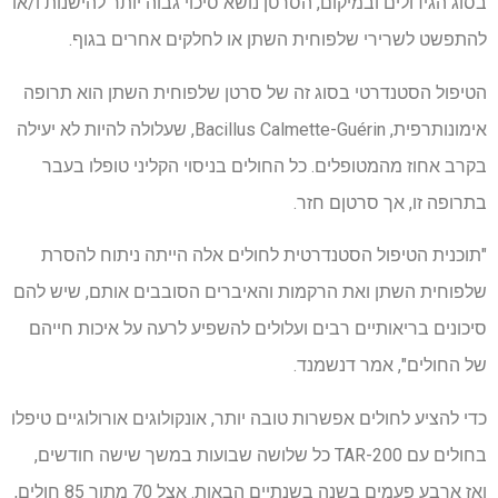
בסוג הגידולים ובמיקום, הסרטן נושא סיכוי גבוה יותר להישנות ו/או
להתפשט לשרירי שלפוחית השתן או לחלקים אחרים בגוף.
הטיפול הסטנדרטי בסוג זה של סרטן שלפוחית השתן הוא תרופה
אימונותרפית, Bacillus Calmette-Guérin, שעלולה להיות לא יעילה
בקרב אחוז מהמטופלים. כל החולים בניסוי הקליני טופלו בעבר
בתרופה זו, אך סרטןם חזר.
"תוכנית הטיפול הסטנדרטית לחולים אלה הייתה ניתוח להסרת
שלפוחית השתן ואת הרקמות והאיברים הסובבים אותם, שיש להם
סיכונים בריאותיים רבים ועלולים להשפיע לרעה על איכות חייהם
של החולים", אמר דנשמנד.
כדי להציע לחולים אפשרות טובה יותר, אונקולוגים אורולוגיים טיפלו
בחולים עם TAR-200 כל שלושה שבועות במשך שישה חודשים,
ואז ארבע פעמים בשנה בשנתיים הבאות. אצל 70 מתוך 85 חולים,