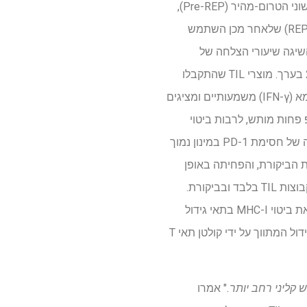
החוקרים תכננו פרוטוקול הרחבה דו-פאזי שמבטל לחלוטין תאי הזנה. במהלך פרוטוקול ההרחבה הראשוני הטרום-מהיר (Pre-REP),
תורבו TILs עם IL-2 בריכוז נמוך (2,000 IU/mL) בתוספת IL-7 ו-IL-15. פרוטוקול ההרחבה המהירה (REP) שלאחר מכן השתמש
 של CD3/CD28. מערכת נטולת הזנה זו השיגה שיעורי הצלחה של
התרחבות של לפחות 90% על פני מספר סוגי גידולים, עם TILים שמקורם במלנומה התרחבו פי 2,500 בערך. מוצרי TIL שהתקבלו
תאים מעל 93%) ופעילות ציטוטוקסית חזקה, המפרישים אינטרפרון-גמא (IFN-γ) משמעותיים ומציגים
ם התואמים עם פנוטיפ פחות מותש, לרבות ביטוי
מינימלי של PD-1 (<0.5%) והרכב תאי T-זיכרון משפיע בעיקר. במודל PDX של סרטן המעי הגס, הוספה של חסימת PD-1 במינון נמוך
 את נפח הגידול =00 בגוף בהשוואה לקבוצת הביקורת, והפחיתה באופן
משמעותי את נפח הגידול =00 בגוף בהשוואה לקבוצת הביקורת. מניעת כיב בגידול - סיבוך שנצפה בקבוצות TIL בלבד ובביקורת.
החוקרים גם חקרו את הידרוקסיכלורוקין (HCQ) כחומר אימונומודולטורי; HCQ הווסת באופן משמעותי את ביטוי MHC-I בתאי גידול
במבחנה מבלי להשפיע על רמות ליגנד 1 (PD-L1) מתוכנתים או לפגיעה בשגשוג TIL, והגברת הרג הגידול המתווך על ידי קולטן תאי T
" אמרו