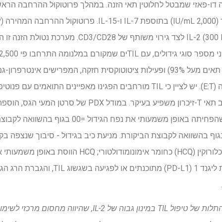
בריכוז נמוך עוד יותר של IL-2 (300 IU/mL) לצד גירוי משותף
הרג תאי גידול תלויי גורם-למטרה (E:T). יש לציין כי TIL מורחבים הפגינו מאפייני
(2 מ"ג/ק"ג) לטיפול ב-TIL, תוך שהפחיתה באופן משמעותי
וה מחסום מרכזי לשימוש קליני רחב יותר.