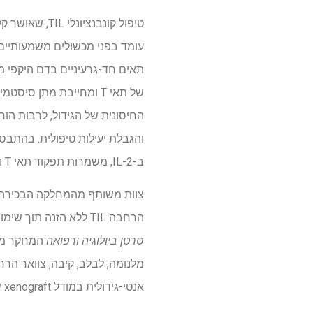
החיסונית של הגידול, לרבות הורדת הרגולציה 
ב-IL-2, משמרות תפקוד תאי T ומשלבות גישות משלימות להתגברות על התחמקות חיסונית של הגידול.
הרחבה TIL ללא הזנה תוך שימוש ב-IL-2 בריכוז נמוך ומרכיבים אחרים. פורסם (DOI: 10.20892/j.issn.2095-3941.2025.0441) ב
סרטן ביולוגיה ורפואה
אנטי-גידולית במודל xenograft שמקורו בחולי סרטן המעי הגס (PDX).