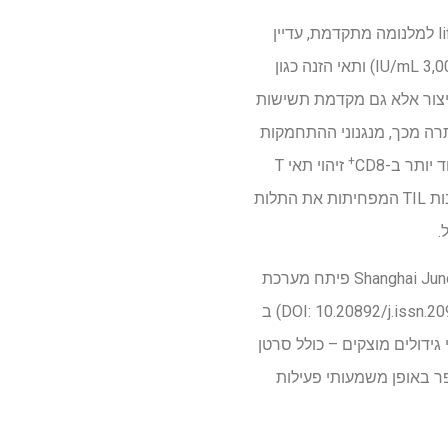
טיפול קונבנציונלי TIL, שאושר קלינית לאחרונה עם אישור מנהל המזון והתרופות האמריקני של lifileucel למלנומה מתקדמת, עדיין
עומד בפני מכשולים משמעותיים. תהליך ההרחבה הסטנדרטי מסתמך על IL-2 בריכוז גבוה (3,000-6,000 IU/mL) ותאי הזנה כגון
אי T. גישה זו לא רק מסבכת את הייצור אלא גם מקדמת תשישות
משמעותיים. יתרה מכך, מנגנוני ההתחמקות
+
זיהוי תאי T
והגבלת יעילות טיפולית. בהתבסס על אתגרים אלו, קיים צורך בלתי מסופק לפתח אסטרטגיות התרחבות TIL המפחיתות את התלות
צוות משותף מהמחלקה הבכירה לאונקולוגיה של בית החולים הסיני PLA General ו-Shanghai Juncell Therapeutics פיתח מערכת
ליים על פני מספר סוגי גידולים מוצקים – כולל סרטן
ס – וכי שילוב זה עם חסימת PD-1 במינון נמוך משפר באופן משמעותי פעילות