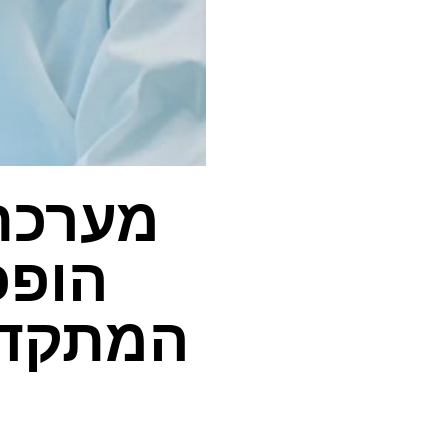
הופכ
המתקדמ