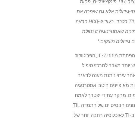
על ידי יצירת מערכת נטולת הזנה עם תמיכת ציטוקינים מכויל בקפידה, הראינו שאנו יכולים ליצור TILs פונקציונליים, פחות
גבירה את היעילות האנטי-גידולית אלא גם שיפרה את
סבילות הטיפול, שכן עכברים בקבוצת השילוב שמרו על בריאות טובה יותר ונמנעו מהכיב שנצפה עם TILs בלבד. בעוד ש-HCQ הראה
קר הקטן הזה. אנו מאמינים שאסטרטגיה זו נטולת
."
לממצאים יש השלכות משמעותיות על עתיד האימונותרפיה המבוססת על TIL. על ידי ביטול תאי הזנה והפחתת מינוני IL-2, הפרוטוקול
 שעשוי להפוך את הטיפול ב-TI למשתלם יותר ונגיש יותר מעבר למרכזי טיפול
ההדגמה כי חסימת PD-1 במינון נמוך עשויה לשמש כחלופה לתמיכה במינון גבוה של IL-2 לאחר עירוי נותנת מענה לדאגה
ילי בטיחות מאופיינים היטב. אסטרטגיה
ם מוקדמים. מחקר עתידי יצטרך לאמת
את הממצאים הללו במודלים גדולים יותר של בעלי חיים ועל פני סוגי גידולים מגוונים, ולחקור את המנגנונים הבסיסיים של התמדה TIL
ואפנון מיקרו-סביבה של הגידול. אם תאושר במחקרים קליניים, גישה זו יכולה להרחיב את טווח הטיפול ב-TI לאוכלוסיה רחבה יותר של