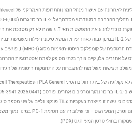
תאים חד-גרעיניים בדם היקפי מוקרנים כדי להניע את התפשטות ת
של תאי T ומחייבת מתן סיסטמי של IL-2 במינון גבוה לאחר עירוי, הנושא סיכוני רעילות 
של קומפלקס היסטו-תאימות מסוג I (MHC-I), פוגעים עוד יותר ב-CD8
המחקר מדגים כי גישה זו מייצרת בעקביות TILs פונקציונ
מלנומה, לבלב, קיבה, צוואר הרחם וסרטן המעי הג