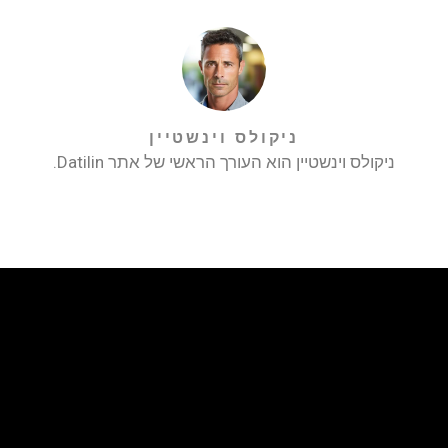
ניקולס וינשטיין
ניקולס וינשטיין הוא העורך הראשי של אתר Datilin.