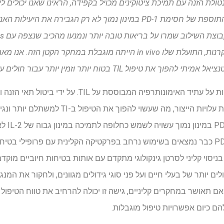
מותשים, ממספר סוגי גידולים. התוספת של חסימת PD-1 במינון נמוך לא רק ה
השפעות אימונומודולטוריות מסקרנות, התועלת שלו in vivo הייתה מוגבלת במח
מפשט את הייצור ועשוי להוזיל את עלויות הייצור, מה
מיוחדים. 
בטיחותית גדולה, שכן מעכבי PD-1 כבר נמצאים בשימוש נרחב בפרקטיקה הקלינית עם פרופ
IL- כבר נחקרה בניסוי קליני לסרטן גינקולוגי מתקדם עם אותות בטיחות חיוביי
הם כיום אפשרויות טיפול מוגבלות.