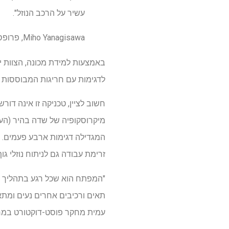
עשיר על הרכב הנוזל".
Miho Yanagisawa, פרופסור חבר, בית הספר לתואר שני לאמנויות ומדעים, אוניברסיטת טוקיו
באמצעות למידת מכונה, הצוות י
לדגימות עם חריגות המבוססות א
חשוב לציין, טכניקה זו אינה דו
המגדילה דגימות ארבע פעמים. 
זרימת עבודה גם לניתוח נוזלי גו
"המפתח הוא שכל רגע בתהליך הי
תאים ורכיבים אחרים נעים ומתא
עמית מחקר פוסט-דוקטורט במחקר הראשון של מעבדת