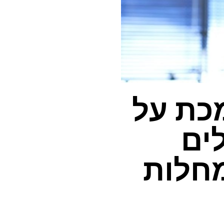
כת על
ים
מחלות