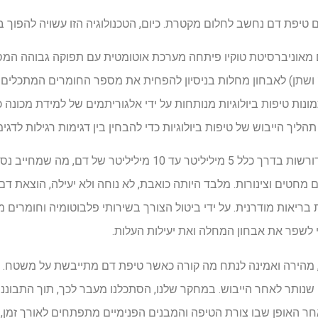
 טיפת דם נחשב לחלום מקטרת. כיום, הטכנולוגיה הזו עשויה להפוך ב
מאוניברסיטת טוקיו פיתחה מערכת אוטומטית עם תפוקה גבוהה המ
 רוק ושתן) לאבחון מחלות בניסיון להפחית את מספר החומרים המתכלים 
מונות טיפות ביולוגיות מנותחות על ידי אלגוריתמים של למידת מכונה
יך הייבוש של טיפות ביולוגיות כדי להבחין בין דגימות רגילות לדגימ
בדיקות אבחון רפואיות נוכחיות דורשות בדרך כלל 5 מיליליטר עד 10 מיל
מחטים וצינורות. מלבד היותה כואבת, לא נוחה ולא יעילה, הוצאת דם
ריאות מודרנית. על ידי ביטול הצורך בשירותי פלבוטומיה וחומרים מ
 לשפר את אבחון המחלה ואת יעילות העלות.
 מהירה ואמינה לנתח מה קורה כאשר טיפת דם מתייבשת על משטח. ב
נותר לאחר הייבוש. במחקר שלנו, הסתכלנו מעבר לכך, תוך התבוננו
חר האופן שבו צורת הטיפה והמבנים הפנימיים מתפתחים לאורך זמן,