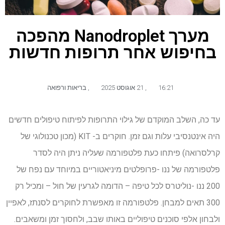
מערך Nanodroplet מהפכה
בחיפוש אחר תרופות חדשות
16:21
,
21 אוגוסט 2025
,
בריאות ורפואה
עד כה, השלב המוקדם של גילוי התרופות לפיתוח טיפולים חדשים
היה אינטנסיבי עלות וגם זמן. חוקרים ב- KIT (מכון טכנולוגי של
קרלסרואה) פיתחו כעת פלטפורמה שעליה ניתן היה לסדר
פלטפורמה של ננו -פרופלטים מיניאטוריים במיוחד עם נפח של
200 ננו -נוליטרס לכל טיפה – הדומה לגרעין של חול – ומכיל רק
300 תאים למבחן. פלטפורמה זו מאפשרת לחוקרים לסנתז, לאפיין
ולבחון אלפי סוכנים טיפוליים באותו שבב, ולחסוך זמן ומשאבים.