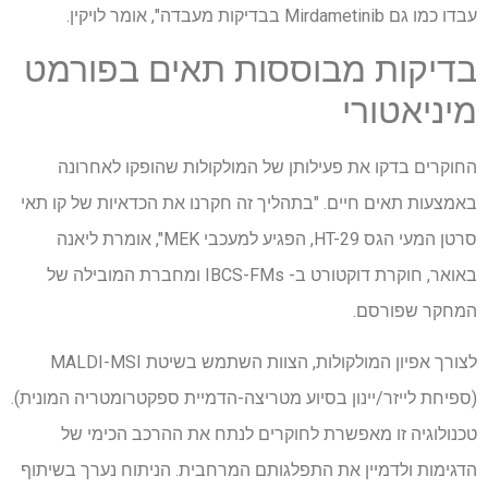
עבדו כמו גם Mirdametinib בבדיקות מעבדה", אומר לויקין.
בדיקות מבוססות תאים בפורמט
מיניאטורי
החוקרים בדקו את פעילותן של המולקולות שהופקו לאחרונה
באמצעות תאים חיים. "בתהליך זה חקרנו את הכדאיות של קו תאי
סרטן המעי הגס HT-29, הפגיע למעכבי MEK", אומרת ליאנה
באואר, חוקרת דוקטורט ב- IBCS-FMs ומחברת המובילה של
המחקר שפורסם.
לצורך אפיון המולקולות, הצוות השתמש בשיטת MALDI-MSI
(ספיחת לייזר/יינון בסיוע מטריצה-הדמיית ספקטרומטריה המונית).
טכנולוגיה זו מאפשרת לחוקרים לנתח את ההרכב הכימי של
הדגימות ולדמיין את התפלגותם המרחבית. הניתוח נערך בשיתוף