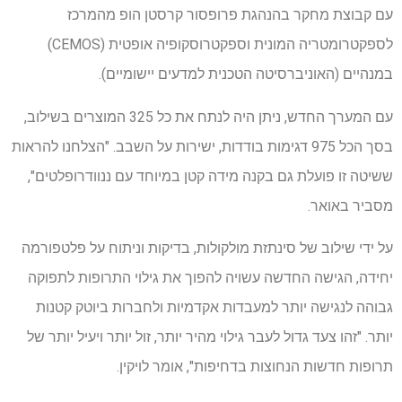
עם קבוצת מחקר בהנהגת פרופסור קרסטן הופ מהמרכז
לספקטרומטריה המונית וספקטרוסקופיה אופטית (CEMOS)
במנהיים (האוניברסיטה הטכנית למדעים יישומיים).
עם המערך החדש, ניתן היה לנתח את כל 325 המוצרים בשילוב,
בסך הכל 975 דגימות בודדות, ישירות על השבב. "הצלחנו להראות
ששיטה זו פועלת גם בקנה מידה קטן במיוחד עם ננוודרופלטים",
מסביר באואר.
על ידי שילוב של סינתזת מולקולות, בדיקות וניתוח על פלטפורמה
יחידה, הגישה החדשה עשויה להפוך את גילוי התרופות לתפוקה
גבוהה לנגישה יותר למעבדות אקדמיות ולחברות ביוטק קטנות
יותר. "זהו צעד גדול לעבר גילוי מהיר יותר, זול יותר ויעיל יותר של
תרופות חדשות הנחוצות בדחיפות", אומר לויקין.