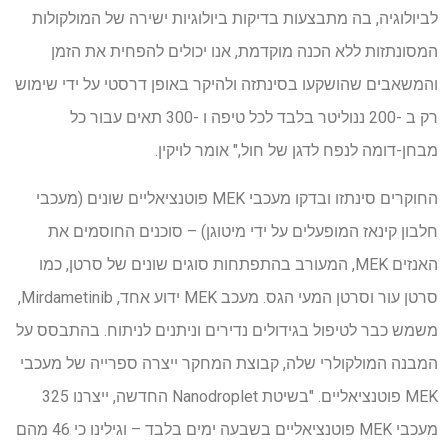
לביולוגיה, בה מתבצעות בדיקות ביולוגיות ישירה של המולקולות
המסונתזות ללא הכנה מוקדמת, אנו יכולים להפחית את הזמן
והמשאבים שהושקעו בסינתזה ולהיקר באופן דרסטי על ידי שימוש
רק ב -200 ננוליטר בלבד לכל טיפה ו -300 תאים עבור כל
מבחן-דומה לנפח לדגן של חול," אומר לויקין.
החוקרים סינתזו ובדקו מעכבי MEK פוטנציאליים שונים (מעכבי
חלבון קינאז המופעלים על ידי מיטוגן) – סוכנים החוסמים את
האנזים MEK, המעורב בהתפתחות סוגים שונים של סרטן, כמו
סרטן עור וסרטן המעי הגס. מעכב MEK ידוע אחד, Mirdametinib,
משמש כבר לטיפול בגידולים נדירים וניתנים לניתוח. בהתבסס על
המבנה המולקולרי שלה, קבוצת המחקר ייצרה ספרייה של מעכבי
MEK פוטנציאליים. "בשיטת Nanodroplet החדשה, ייצרנו 325
מעכבי MEK פוטנציאליים בשבעה ימים בלבד – וגילינו כי 46 מהם