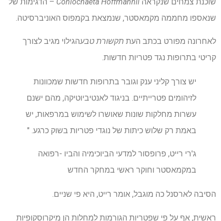
שוכנת צמחים שנקראה
Coniochaeta Hoffmannii
– הדגימות של
שנאספו מחממה מקמאסטר, שנמצאת בקמפוס האוניברסיטה.
לאחרונה מפורט בכתב העת
תקשורת טבע
הגילוי מגיב לצורך
קריטי בתרופות נגד פטריות חדשות.
יש צורך קליני ענק וגובר בתרופות חדשות שמכוונות
לזיהומים פטרייתיים. בניגוד לאנטיביוטיקה, מהם ישנם
עשרות מחלקות שונות שאושרו לשימוש במרפאות, יש
באמת רק שלוש כיתות של נוגדי פטריות בשוק כרגע. "
ג'רי רייט, פרופסור למדעי הביוכימיה והביו -רפואה
במקמאסטר וחוקר ראשי במחקר החדש
הסיבה לארסנל כה מוגבל, אומר רייט, היא פי שניים.
ראשית, אף על פי שפטריות הגורמות למחלות הן מיקרוסקופיות