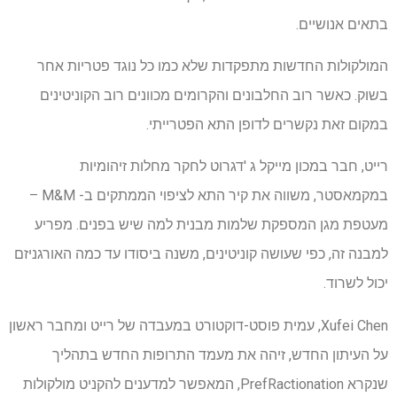
בתאים אנושיים.
המולקולות החדשות מתפקדות שלא כמו כל נוגד פטריות אחר
בשוק. כאשר רוב החלבונים והקרומים מכוונים רוב הקוניטינים
במקום זאת נקשרים לדופן התא הפטרייתי.
רייט, חבר במכון מייקל ג 'דגרוט לחקר מחלות זיהומיות
במקמאסטר, משווה את קיר התא לציפוי הממתקים ב- M&M –
מעטפת מגן המספקת שלמות מבנית למה שיש בפנים. מפריע
למבנה זה, כפי שעושה קוניטינים, משנה ביסודו עד כמה האורגניזם
יכול לשרוד.
Xufei Chen, עמית פוסט-דוקטורט במעבדה של רייט ומחבר ראשון
על העיתון החדש, זיהה את מעמד התרופות החדש בתהליך
שנקרא PrefRactionation, המאפשר למדענים להקניט מולקולות