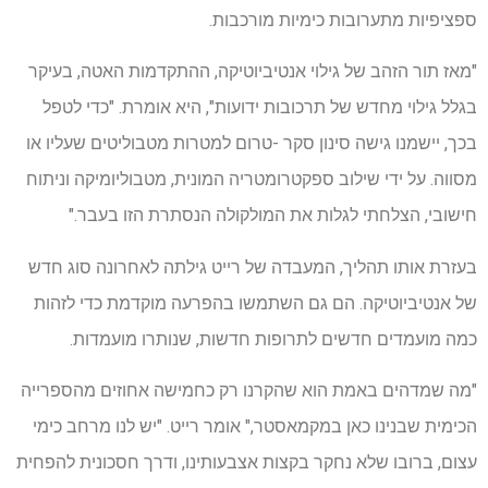
ספציפיות מתערובות כימיות מורכבות.
"מאז תור הזהב של גילוי אנטיביוטיקה, ההתקדמות האטה, בעיקר
בגלל גילוי מחדש של תרכובות ידועות", היא אומרת. "כדי לטפל
בכך, יישמנו גישה סינון סקר -טרום למטרות מטבוליטים שעליו או
מסווה. על ידי שילוב ספקטרומטריה המונית, מטבוליומיקה וניתוח
חישובי, הצלחתי לגלות את המולקולה הנסתרת הזו בעבר."
בעזרת אותו תהליך, המעבדה של רייט גילתה לאחרונה סוג חדש
של אנטיביוטיקה. הם גם השתמשו בהפרעה מוקדמת כדי לזהות
כמה מועמדים חדשים לתרופות חדשות, שנותרו מועמדות.
"מה שמדהים באמת הוא שהקרנו רק כחמישה אחוזים מהספרייה
הכימית שבנינו כאן במקמאסטר," אומר רייט. "יש לנו מרחב כימי
עצום, ברובו שלא נחקר בקצות אצבעותינו, ודרך חסכונית להפחית