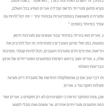
במהלך 15 השנים האחרונות בערך", הוא אומר. "בשנת 2009
נקרא פתוגן פטרייתי חדשני
קנדידה אוריס
הופיע בכל העולם,
ופטרת זו משגשגת בטמפרטורות גבוהות יותר – וזה יכול להיות גם
עמיד במיוחד בסמים. "
ג. אוריס
הוא בעייתי במיוחד עבור אנשים עם מערכות חיסון
נפגעות, כמו חולי סרטן העוברים כימותרפיה. זה יכול להדביק את
הריאות, את זרם הדם ומערכת העצבים, ויכול להיות קטלני. מסיבות
אלה,
ג. אוריס
יושב בראש רשימת הפתוגנים הפטרייתיים של ארגון
הבריאות העולמי.
זה דבר טוב אם כן שהמולקולה החדשה של מעבדת רייט מציגה
פעילות חזקה נגד
ג. אוריס.
אכן, צוות המחקר הראה כי הקוניטינים לא רק תוקפים
ג. אוריס
ועוד
כמה פתוגנים פטרייתיים אחרים, אך עושים זאת מבלי לפגוע