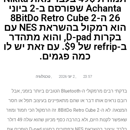
Achanta שפורסם ב-2 ביוני
26 ה-8BitDo Retro Cube 2
הוא רמקול בהשראת NES עם
בקרות D-pad, והוא מתהדר
ב-refrip של $9. עם זאת יש לו
כמה פגמים.
23:57
,
2 יוני 2026
,
טכנולוגיה
בדקתי רבים מרמקולי ה-Bluetooth הטובים ביותר בזמני, אבל
רובם נראים אותו דבר או שהם מתאפיינים בעיצוב תפל או חסר
המצאה. לא ה-8BitDo Retro Cube 2. זה הרמקול הכי חמוד ומוזר
שאפשר לקנות היום, ולא בהרבה כסף מכיוון שהוא עולה 49 דולר
בלבד. עיצוב בהשראת NES וכפתורים בסגנון D-pad הופכים את