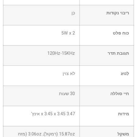
ריבוי נקודות
כֵּן
כוח פלט
5W x 2
תגובת תדר
120Hz-15KHz
לָנוּעַ
לא צוין
חיי סוללה
30 שעות
מידות
3.47 x 3.45 x 3.45 אינץ'
מִשׁקָל
15.87oz (רמקול); 3.06oz (מזח