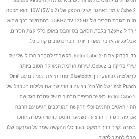
המשחקים או מסיבת ארוחת ערב אינטימית, ה-8BitDo Retro
Cube 2 עומד באתגר. יש לו הספק של 10W (5W x 2) והוא מכסה
טווח תגובת תדרים של 125Hz עד 15KHz. בהתחשב בכך שהוא
יורד ל-125Hz בלבד, הסאב-בס והבס באופן כללי קצת חסרים,
אבל על זה אדבר מאוחר יותר. דברים טובים קודם כל.
כדי לבדוק את ה-Retro Cube 2, הקשבתי למבחר הרגיל שלי של
שירי בדיקה ב-Qobuz, שירות הזרמת המוזיקה הטוב ביותר
לרזולוציה גבוהה, דרך Bluetooth. פתחתי את העניינים עם 'One
Inch Punch' של Yin Yin. רצועה זו הדגישה את צלילות הטרבל של
Retro Cube 2, כאשר הריפים הבהירים של גיטרת הגלישה,
ההיי-האטים החמים וכלי ההקשה המורכבים הגיעו עם הרבה
אנרגיה והגדרה. הרצועה נשמעה תוססת ותווי הגיטרה חתכו
בצורה נקייה דרך המיקס, בעוד כלי ההקשה שמר על המרקם שלו
מבלי להפוך לקשה.