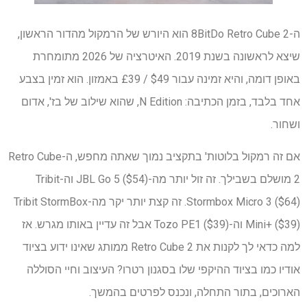
ה-8BitDo Retro Cube 2 הוא היורש של הרמקול מהדור הראשון,
שיצא לראשונה בשנת 2019. האיטרציה של 2026 מתומחרת
באופן דומה, והיא זמינה עבור $49 / £39 באמזון. הוא זמין בצבע
אחד בלבד, בזמן הכתיבה: N Edition, שהוא שילוב של בז', אדום
ושחור.
אם זה רמקול בלוטות' בתקציב נמוך שאתה מחפש, ה-Retro Cube
2 מושלם בשבילך. זה זול יותר מה-JBL Go 5 ($54) וה-Tribit
Stormbox Micro 3 ($64). זה קצת יותר יקר מה-Tribit StormBox
Mini+ ($39) וה-Tozo PE1 ($39) אבל זה עדיין באותו מגרש. אז
למה כדאי לך לקנות את Retro Cube 2 ממותג שאינו ידוע בציוד
אודיו כמו בציוד ההיקפי שלו בסגנון רטרו? העיצוב וחיי הסוללה
הארוכים, בתור התחלה, ונכנס לפרטים בהמשך.