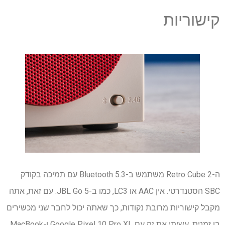
קישוריות
ה-Retro Cube 2 משתמש ב-Bluetooth 5.3 עם תמיכה בקודק
SBC הסטנדרטי. אין AAC או LC3, כמו ב-JBL Go 5. עם זאת, אתה
מקבל קישוריות מרובת נקודות, כך שאתה יכול לחבר שני מכשירים
בו זמנית. עשיתי את זה עם Google Pixel 10 Pro XL ו-MacBook