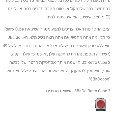
נהדרת עם היכולת לגרום לטרבל לנצנץ. עם זאת, הבס מעט לוקה
בהתחשב בכך שלרמקול אין טווח תגובת תדרים רחב. אין לו גם
EQ מותאם אישית, והוא אינו עמיד למים.
האם החסרונות האלה צריכים למנוע ממך להשיג את Retro Cube
2? תלוי מה אתה מחפש. אם אתה רוצה צליל מלא, ה-JBL Go 5
הוא ללא ספק האופציה המעולה. אבל אם אתה רוצה רמקול של 49
$ שיהווה תוספת נהדרת להתקנה שלך, או כמרכז שולחן קפה,
Retro Cube 2 בטוח ישמח אותך. אסתטיקת הרטרו שלו כבשה
אותי, והוא הפך למתקן קבוע על שולחני. אני רועד לצליל האתחול
"8BitDoooo".
8BitDo Retro Cube 2: השוואת מחירים