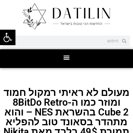
פתח סרגל
מעולם לא ראיתי רמקול חמוד
ומוזר כמו ה-8BitDo Retro
Cube 2 בהשראת NES – והוא
מתהדר בסאונד טוב להפליא
תמורת 49$ בלבד מאת Nikita