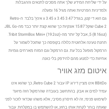
על ידי שליחת המידע שלך אתה מסכים לתנאים וההגבלות
ולמדיניות הפרטיות ואתה מגיל 16 ומעלה.
גם הוא די קטן, בגודל 3.47 x 3.45 x 3.45 אינץ' בלבד. ה-Retro
Cube 2 שוקל 15.87 אונקיות כך שהוא קצת יותר כבד מה-JBL Go
5 (8.16oz), אבל קל יותר מה-Tribit StormBox Mini+ (19.2oz).
תחנת טעינה אלחוטית כלולה בקופסה כך שתוכל לשמור על
הרמקול מופעל בכל עת. גם הרמקול וגם המזח מארחים גומיות
אחיזות כדי למנוע מהם להידפק בלי כוונה.
איטום מזג אוויר
8BitDo אינו מציין דירוג IP עבור Retro Cube 2, כך שהוא אינו
עמיד למים או אבק. בהתחשב בעובדה שהרמקול הזה מיועד
לשימוש פנימי, זה לא חיסרון מסיבי, אלא משהו שכדאי לזכור לפני
שאתה בוחר לקחת אותו בחוץ, או להשתמש בו במקלחת. עבור