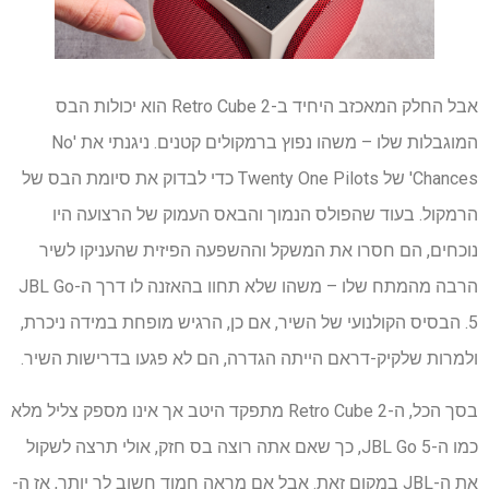
אבל החלק המאכזב היחיד ב-Retro Cube 2 הוא יכולות הבס
המוגבלות שלו – משהו נפוץ ברמקולים קטנים. ניגנתי את 'No
Chances' של Twenty One Pilots כדי לבדוק את סיומת הבס של
הרמקול. בעוד שהפולס הנמוך והבאס העמוק של הרצועה היו
נוכחים, הם חסרו את המשקל וההשפעה הפיזית שהעניקו לשיר
הרבה מהמתח שלו – משהו שלא תחוו בהאזנה לו דרך ה-JBL Go
5. הבסיס הקולנועי של השיר, אם כן, הרגיש מופחת במידה ניכרת,
ולמרות שלקיק-דראם הייתה הגדרה, הם לא פגעו בדרישות השיר.
בסך הכל, ה-Retro Cube 2 מתפקד היטב אך אינו מספק צליל מלא
כמו ה-JBL Go 5, כך שאם אתה רוצה בס חזק, אולי תרצה לשקול
את ה-JBL במקום זאת. אבל אם מראה חמוד חשוב לך יותר, אז ה-