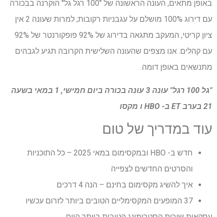
באופן מתאים, העונה הראשונה של "100 רגל גל" הוקרנה בבכורה
עם דירוג 100% מושלם על עגבניות רקובות; למרות שעונה 2 אין
ציון קריטי, המעקב מתגאה בדירוג של 92% פופקורנטר של 92%
עם קהלים. אנו מצפים שהעונה השלישית הקרובה תגיע לגבהים
מתנשאים באופן דומה.
"גל 100 רגל" עונה 3 עונה בכורה ביום חמישי, 1 במאי בשעה
21 בערב ET ב- HBO ו
מקס
ו
עוד במדריך של טום
חדש ב- HBO ובמקסימום במאי 2025 – כל התוכניות
והסרטים החדשים לצפייה
איך להשיג מקסימום בחינם – הנה 4 דרכים
37 המופעים המקסימליים הטובים ביותר לזרום עכשיו
עסקאות שירות הסטרימינג הטובות ביותר היום