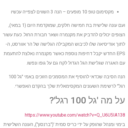
מקסימום טופ 10 מופעים – הנה 3 השווים לצפייה עכשיו
ועם עונה שלישית בת חמישה חלקים, שמוקדמת היום (1 ​​במאי),
הצופים יכולים להדביק את מקנמרה ושאר חבורת החול. כעת עשור
לתוך אודיסיאה שלו לכיבוש המקבילה הגלישה של הר אוורסט, ה-
EPS החדש יקבל דחיפות נוספת כאשר מקנמרה נאלצת להתעמת
עם האגרה שגלישת הגל הגדול לקח גם על גופו ונפשו.
הנה הסיבה שכדאי להוסיף את המסמכים הזוכים באמי "גל 100
רגל" לרשימת השעונים המקסימאלית שלך בהקדם האפשרי.
על מה 'גל 100 רגל'?
https://www.youtube.com/watch?v=Q_U6U5IA138
בימוי ומנהל שהופק על ידי כריס סמית '("ברנסון"), העונה השלישית